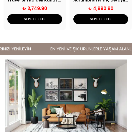
Traverten Kaideli Kanat Dekor
Aurumbron Pirinç Detaylı Cam Yuvarlak Obje
₺ 3,749.90
₺ 4,990.90
SEPETE EKLE
SEPETE EKLE
IZI YENİLEYİN
EN YENİ VE ŞIK ÜRÜNLERLE YAŞAM ALANLARI