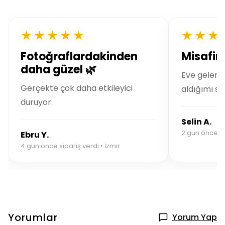
★★★★★
★★★
Fotoğraflardakinden
Misafirl
daha güzel 🌿
Eve gelen 
Gerçekte çok daha etkileyici
aldığımı so
duruyor.
Selin A.
2 gün önce si
Ebru Y.
4 gün önce sipariş verdi • İzmir
Yorumlar
Yorum Yap