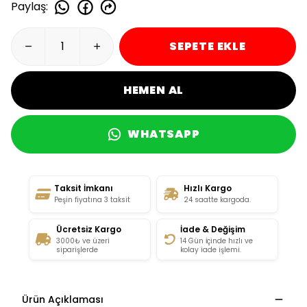
Paylaş
:
SEPETE EKLE
HEMEN AL
WHATSAPP
Taksit İmkanı
Hızlı Kargo
Peşin fiyatına 3 taksit
24 saatte kargoda.
Ücretsiz Kargo
İade & Değişim
3000₺ ve üzeri
14 Gün İçinde hızlı ve
siparişlerde
kolay iade işlemi.
Ürün Açıklaması