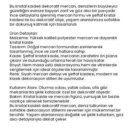
Bu kristal kaideli dekoratif mercan, denizlerin büyüleyici
güzelliğini evinize taşıyan zarif ve göz alıcı bir parçadır.
İnce detaylarla işlenmiş mercan formu ve şeffaf kristal
kaidesi ile bu dekoratif obje, yaşam alanlarınıza sofistike
bir dokunuş katmak için tasarlandı.
Ürün Detayları:
Malzeme: Yüksek kaliteli polyester mercan ve dayanıklı
kristal kaide.
Tasarım: Doğal mercan formundan esinlenerek
tasarlanmış, ince ve zarif hatlara sahip.
Kaide: Şeffaf kristal kaide, mercanın zarafetini ön plana
çıkarır ve bulunduğu ortama ferah bir hava katar.
Boyut: Hem masa üstü dekorasyonu hem de vitrinlerde
sergilemek için ideal ölçülerde tasarlanmıştır.
Renk: Siyah mercan detayı ve şeffaf kaidesi, modern ve
klasik dekorasyon stilleri ile uyumludur.
Kullanım Alanı: Oturma odası, yatak odası, ofis gibi
mekanlarda şıklık katacak özel bir dekoratif objedir.
Bakım: Kristal kaide ve mercan figürü, yumuşak bir bezle
nazikçe silinerek temizlenebilir.
Bu kristal kaideli dekoratif mercan, deniz tutkunları ve
sofistike dekorasyon stillerini sevenler için mükemmel bir
tercihtir. Yaşam alanlarınıza doğallık ve şıklık katarken, göz
alıcı detaylarıyla dikkat çeker.