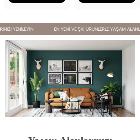
IZI YENİLEYİN
EN YENİ VE ŞIK ÜRÜNLERLE YAŞAM ALANLARI