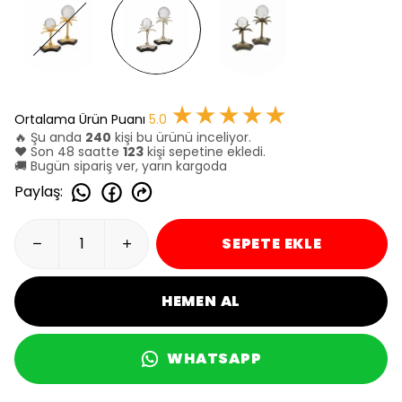
★★★★★
Ortalama Ürün Puanı
5.0
🔥 Şu anda
240
kişi bu ürünü inceliyor.
❤️ Son 48 saatte
123
kişi sepetine ekledi.
🚚 Bugün sipariş ver, yarın kargoda
Paylaş
:
SEPETE EKLE
HEMEN AL
WHATSAPP