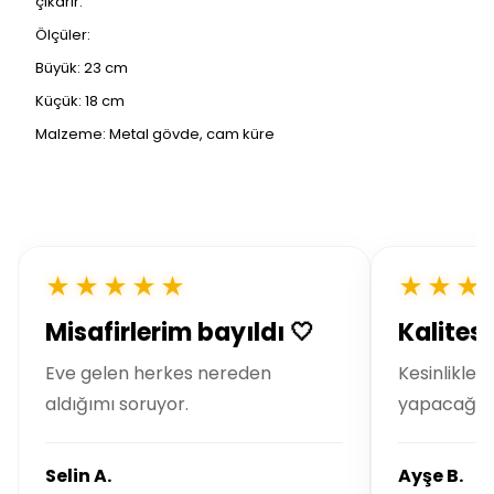
çıkarır.
Ölçüler:
Büyük: 23 cm
Küçük: 18 cm
Malzeme: Metal gövde, cam küre
★★★★★
★★★
Misafirlerim bayıldı 🤍
Kalitesi
Eve gelen herkes nereden
Kesinlikle t
aldığımı soruyor.
yapacağım
Selin A.
Ayşe B.