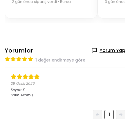
2 gün önce sipariş verdi • Bursa
3 gün önce si
Yorumlar
Yorum Yap
1 değerlendirmeye göre
29 Ocak 2026
Seyda
K.
Satın Alınmış
1