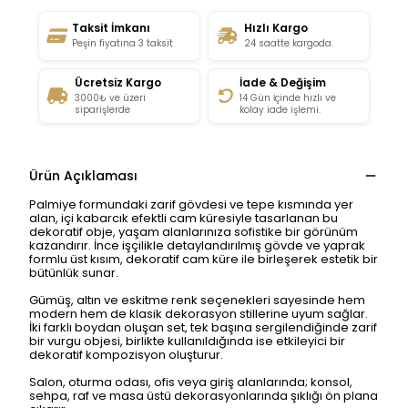
Taksit İmkanı
Hızlı Kargo
Peşin fiyatına 3 taksit
24 saatte kargoda.
Ücretsiz Kargo
İade & Değişim
3000₺ ve üzeri
14 Gün İçinde hızlı ve
siparişlerde
kolay iade işlemi.
Ürün Açıklaması
Palmiye formundaki zarif gövdesi ve tepe kısmında yer
alan, içi kabarcık efektli cam küresiyle tasarlanan bu
dekoratif obje, yaşam alanlarınıza sofistike bir görünüm
kazandırır. İnce işçilikle detaylandırılmış gövde ve yaprak
formlu üst kısım, dekoratif cam küre ile birleşerek estetik bir
bütünlük sunar.
Gümüş, altın ve eskitme renk seçenekleri sayesinde hem
modern hem de klasik dekorasyon stillerine uyum sağlar.
İki farklı boydan oluşan set, tek başına sergilendiğinde zarif
bir vurgu objesi, birlikte kullanıldığında ise etkileyici bir
dekoratif kompozisyon oluşturur.
Salon, oturma odası, ofis veya giriş alanlarında; konsol,
sehpa, raf ve masa üstü dekorasyonlarında şıklığı ön plana