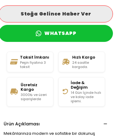
Stoğa Gelince Haber Ver
WHATSAPP
Taksit İmkanı
Hızlı Kargo
Peşin fiyatına 3
24 saatte
taksit
kargoda.
İade &
Ücretsiz
Değişim
Kargo
14 Gün İçinde hızlı
3000₺ ve üzeri
ve kolay iade
siparişlerde
işlemi.
Ürün Açıklaması
Mekânlarınıza modern ve sofistike bir dokunuş