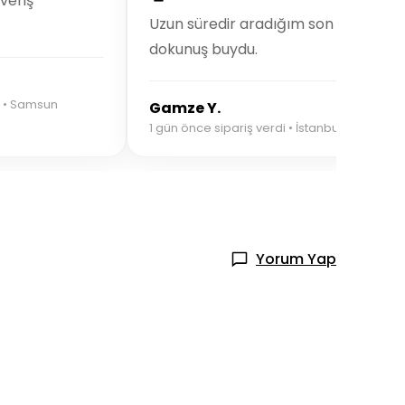
şveriş
Uzun süredir aradığım son
dokunuş buydu.
i • Samsun
Gamze Y.
1 gün önce sipariş verdi • İstanbul
Yorum Yap