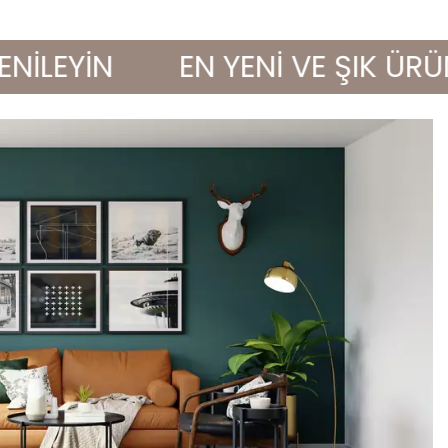
EYİN
EN YENİ VE ŞIK ÜRÜNLE