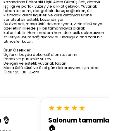
kazandıran Dekoratif Üçlü Alem Gümüş Seti, detaylı
işçiliği ve parlak yüzeyiyle dikkat çekiyor. Yuvarlak
taban tasarımı, dengeli bir duruş sağlarken, üst
kısımdaki alem figürleri ve küre detayları ürüne
sanatsal bir estetik kazandırıyor.
Bu özel set, masa üstü dekorasyonu, vitrin süsü veya
özel etkinliklerde şık bir tamamlayıcı olarak
kullanılabilir. Hem modern hem de klasik dekorasyon
stilleriyle uyum sağlayarak bulunduğu alana zarif bir
atmosfer katar.
Ürün Özellikleri:
Üç farklı boyda dekoratif alem tasarımı
Parlak ve pürüzsüz yüzey
Dengeli ve estetik yuvarlak taban
Masa üstü süsü ve özel gün dekorasyonu için ideal
Ölçü : 25-30-35cm
★★★★★
a 👌
Salonum tamamlandı
🏠