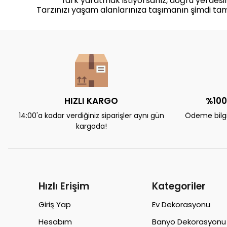
fark yaratmak istiyorsanız, doğru yerdesin
Tarzınızı yaşam alanlarınıza taşımanın şimdi ta
HIZLI KARGO
%100
14:00'a kadar verdiğiniz siparişler aynı gün
Ödeme bilgil
kargoda!
Hızlı Erişim
Kategoriler
Giriş Yap
Ev Dekorasyonu
Hesabım
Banyo Dekorasyonu