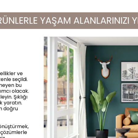
LERLE YAŞAM ALANLARINIZI YENİL
llikler ve
enle seçildi.
rmeyen bu
ımcı olacak.
yin. Şıklığı
k yaratın.
in doğru
dönüştürmek,
 çözümlerle