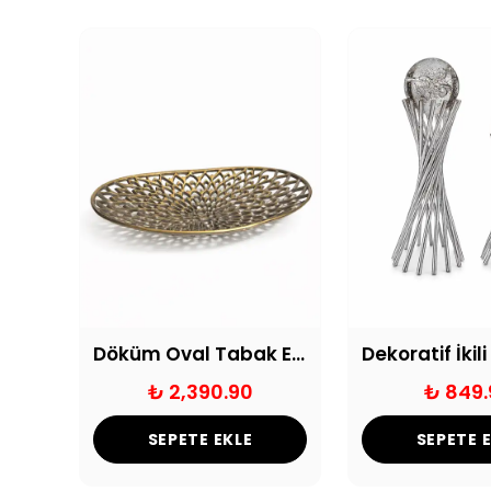
Dantelli Dekoratif Bali Şemsiyesi 32cm
Döküm Oval Tabak Eskitme
.90
₺ 2,390.90
₺ 849.
SEPETE EKLE
SEPETE 