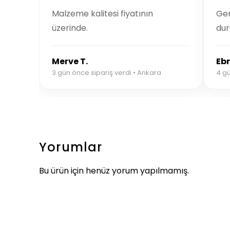
Malzeme kalitesi fiyatının
Ger
üzerinde.
dur
Merve T.
Ebr
3 gün önce sipariş verdi • Ankara
4 gü
Yorumlar
Bu ürün için henüz yorum yapılmamış.