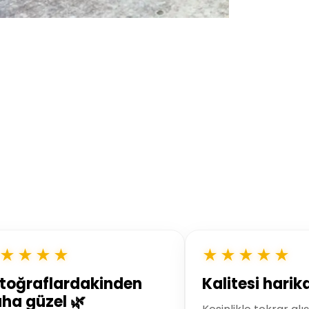
★★★★
★★★★★
toğraflardakinden
Kalitesi harik
ha güzel 🌿