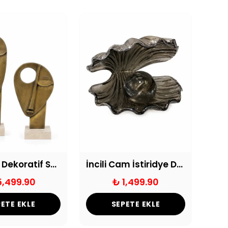
İkili Face Dekoratif Soyut Heykel
İncili Cam İstiridye Dekor Obje Füme
5,499.90
₺ 1,499.90
ETE EKLE
SEPETE EKLE