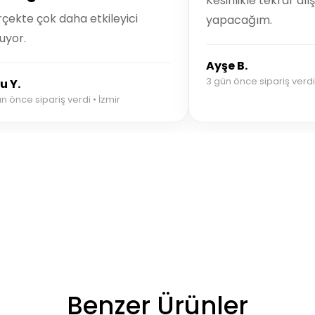
Kesinlikle tekrar alı
çekte çok daha etkileyici
yapacağım.
uyor.
Ayşe B.
3 gün önce sipariş verd
u Y.
n önce sipariş verdi • İzmir
Benzer Ürünler