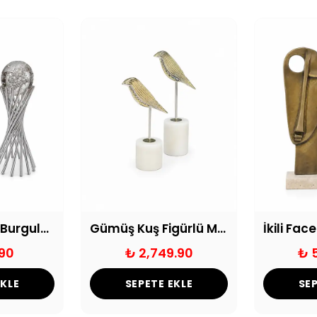
Dekoratif İkili Burgulu Kabarcıklı Küre Gümüş
Gümüş Kuş Figürlü Mermer Kaideli Dekoratif Biblo
90
₺ 2,749.90
₺ 
EKLE
SEPETE EKLE
SEP