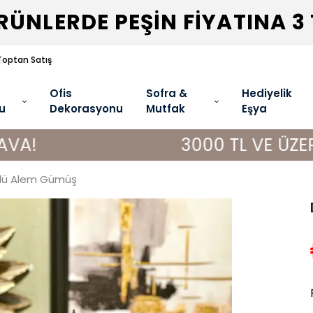
ÜNLERDE PEŞİN FİYATINA 3
Toptan Satış
Ofis
Sofra &
Hediyelik
u
Dekorasyonu
Mutfak
Eşya
3000 TL VE ÜZERİ ALIŞVE
çlü Alem Gümüş