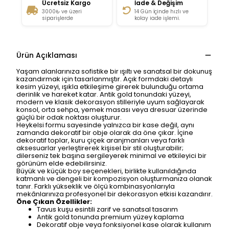
Ücretsiz Kargo
İade & Değişim
3000₺ ve üzeri
14 Gün İçinde hızlı ve
siparişlerde
kolay iade işlemi.
Ürün Açıklaması
Yaşam alanlarınıza sofistike bir ışıltı ve sanatsal bir dokunuş
kazandırmak için tasarlanmıştır. Açık formdaki detaylı
kesim yüzeyi, ışıkla etkileşime girerek bulunduğu ortama
derinlik ve hareket katar. Antik gold tonundaki yüzeyi,
modern ve klasik dekorasyon stilleriyle uyum sağlayarak
konsol, orta sehpa, yemek masası veya dresuar üzerinde
güçlü bir odak noktası oluşturur.
Heykelsi formu sayesinde yalnızca bir kase değil, aynı
zamanda dekoratif bir obje olarak da öne çıkar. İçine
dekoratif toplar, kuru çiçek aranjmanları veya farklı
aksesuarlar yerleştirerek kişisel bir stil oluşturabilir;
dilerseniz tek başına sergileyerek minimal ve etkileyici bir
görünüm elde edebilirsiniz.
Büyük ve küçük boy seçenekleri, birlikte kullanıldığında
katmanlı ve dengeli bir kompozisyon oluşturmanıza olanak
tanır. Farklı yükseklik ve ölçü kombinasyonlarıyla
mekânlarınıza profesyonel bir dekorasyon etkisi kazandırır.
Öne Çıkan Özellikler:
Tavus kuşu esintili zarif ve sanatsal tasarım
Antik gold tonunda premium yüzey kaplama
Dekoratif obje veya fonksiyonel kase olarak kullanım