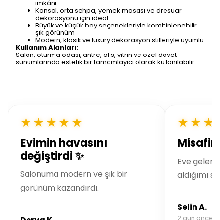
imkânı
Konsol, orta sehpa, yemek masası ve dresuar
dekorasyonu için ideal
Büyük ve küçük boy seçenekleriyle kombinlenebilir
şık görünüm
Modern, klasik ve luxury dekorasyon stilleriyle uyumlu
Kullanım Alanları:
Salon, oturma odası, antre, ofis, vitrin ve özel davet
sunumlarında estetik bir tamamlayıcı olarak kullanılabilir.
★★★★★
★★★
Evimin havasını
Misafirl
değiştirdi ✨
Eve gelen 
Salonuma modern ve şık bir
aldığımı so
görünüm kazandırdı.
Selin A.
2 gün önce si
Derya K.