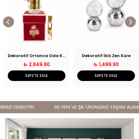
Dekoratif Ortanca Oda Kokusu
Dekoratif İkili Zen Küre
₺ 2,649.90
₺ 1,499.90
SEPETE EKLE
SEPETE EKLE
IZI YENİLEYİN
EN YENİ VE ŞIK ÜRÜNLERLE YAŞAM ALANLAR