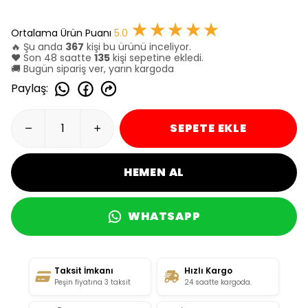
★★★★★
Ortalama Ürün Puanı
5.0
🔥 Şu anda
367
kişi bu ürünü inceliyor.
❤️ Son 48 saatte
135
kişi sepetine ekledi.
🚚 Bugün sipariş ver, yarın kargoda
Paylaş
:
SEPETE EKLE
HEMEN AL
WHATSAPP
Taksit İmkanı
Hızlı Kargo
Peşin fiyatına 3 taksit
24 saatte kargoda.