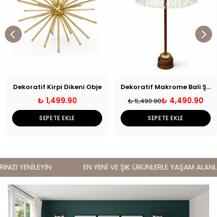
Dekoratif Kirpi Dikeni Obje
Dekoratif Makrome Bali Şemsiyesi
₺ 1,499.90
₺ 4,490.90
₺ 5,490.90
SEPETE EKLE
SEPETE EKLE
IZI YENİLEYİN
EN YENİ VE ŞIK ÜRÜNLERLE YAŞAM ALANLARI