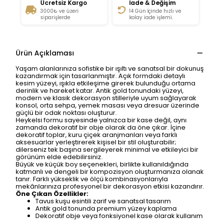
Ücretsiz Kargo
İade & Değişim
3000₺ ve üzeri
14 Gün İçinde hızlı ve
siparişlerde
kolay iade işlemi.
Ürün Açıklaması
Yaşam alanlarınıza sofistike bir ışıltı ve sanatsal bir dokunuş
kazandırmak için tasarlanmıştır. Açık formdaki detaylı
kesim yüzeyi, ışıkla etkileşime girerek bulunduğu ortama
derinlik ve hareket katar. Antik gold tonundaki yüzeyi,
modern ve klasik dekorasyon stilleriyle uyum sağlayarak
konsol, orta sehpa, yemek masası veya dresuar üzerinde
güçlü bir odak noktası oluşturur.
Heykelsi formu sayesinde yalnızca bir kase değil, aynı
zamanda dekoratif bir obje olarak da öne çıkar. İçine
dekoratif toplar, kuru çiçek aranjmanları veya farklı
aksesuarlar yerleştirerek kişisel bir stil oluşturabilir;
dilerseniz tek başına sergileyerek minimal ve etkileyici bir
görünüm elde edebilirsiniz.
Büyük ve küçük boy seçenekleri, birlikte kullanıldığında
katmanlı ve dengeli bir kompozisyon oluşturmanıza olanak
tanır. Farklı yükseklik ve ölçü kombinasyonlarıyla
mekânlarınıza profesyonel bir dekorasyon etkisi kazandırır.
Öne Çıkan Özellikler:
Tavus kuşu esintili zarif ve sanatsal tasarım
Antik gold tonunda premium yüzey kaplama
Dekoratif obje veya fonksiyonel kase olarak kullanım