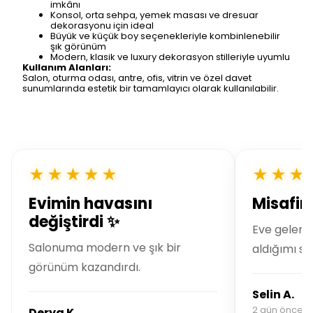
imkânı
Konsol, orta sehpa, yemek masası ve dresuar
dekorasyonu için ideal
Büyük ve küçük boy seçenekleriyle kombinlenebilir
şık görünüm
Modern, klasik ve luxury dekorasyon stilleriyle uyumlu
Kullanım Alanları:
Salon, oturma odası, antre, ofis, vitrin ve özel davet
sunumlarında estetik bir tamamlayıcı olarak kullanılabilir.
★★★★★
★★★
Evimin havasını
Misafirl
değiştirdi ✨
Eve gelen 
Salonuma modern ve şık bir
aldığımı so
görünüm kazandırdı.
Selin A.
2 gün önce si
Derya K.