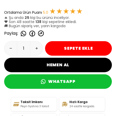
★★★★★
Ortalama Ürün Puanı
5.0
🔥 Şu anda
25
kişi bu ürünü inceliyor.
❤️ Son 48 saatte
138
kişi sepetine ekledi.
🚚 Bugün sipariş ver, yarın kargoda
Paylaş
:
SEPETE EKLE
HEMEN AL
WHATSAPP
Taksit İmkanı
Hızlı Kargo
Peşin fiyatına 3 taksit
24 saatte kargoda.