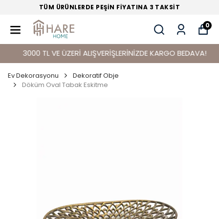
TÜM ÜRÜNLERDE PEŞİN FİYATINA 3 TAKSİT
0
3000 TL VE ÜZERİ ALIŞVERİŞLERİNİZDE KARGO BEDAVA!
Ev Dekorasyonu
Dekoratif Obje
Döküm Oval Tabak Eskitme