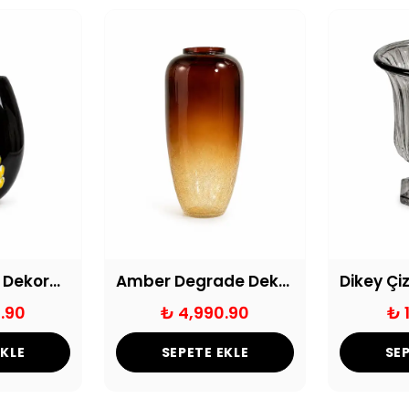
Çiçek Desenli Dekoratif Cam Vazo
Amber Degrade Dekoratif Cam Vazo
.90
₺ 4,990.90
₺ 
EKLE
SEPETE EKLE
SEP