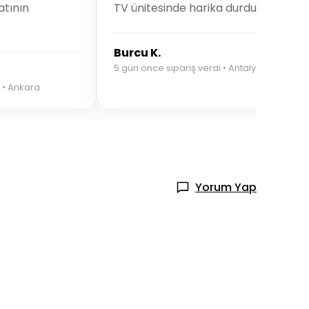
atının
TV ünitesinde harika durdu.
Burcu K.
5 gün önce sipariş verdi • Antalya
 • Ankara
Yorum Yap