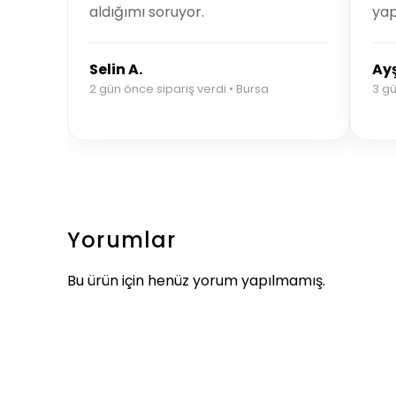
aldığımı soruyor.
ya
Selin A.
Ayş
2 gün önce sipariş verdi • Bursa
3 gü
Yorumlar
Bu ürün için henüz yorum yapılmamış.