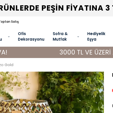
ÜNLERDE PEŞİN FİYATINA 3
Toptan Satış
Ofis
Sofra &
Hediyelik
u
Dekorasyonu
Mutfak
Eşya
3000 TL VE ÜZERİ ALIŞVERİ
zo Gold