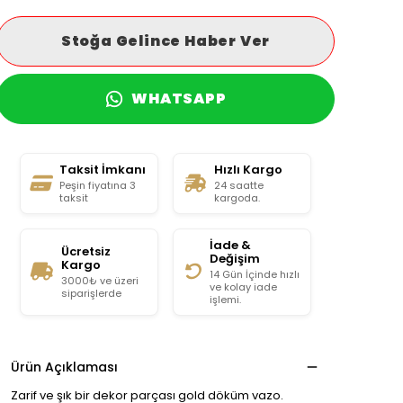
Stoğa Gelince Haber Ver
WHATSAPP
Taksit İmkanı
Hızlı Kargo
Peşin fiyatına 3
24 saatte
taksit
kargoda.
İade &
Ücretsiz
Değişim
Kargo
14 Gün İçinde hızlı
3000₺ ve üzeri
ve kolay iade
siparişlerde
işlemi.
Ürün Açıklaması
Zarif ve şık bir dekor parçası gold döküm vazo.