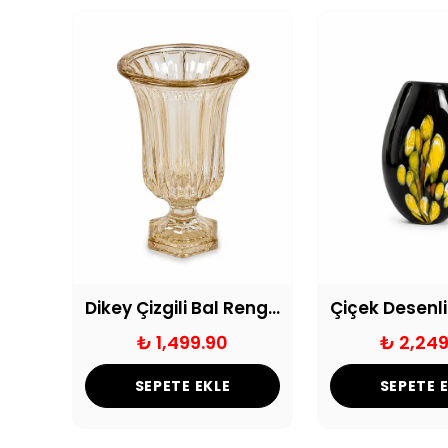
Füme Detaylı Dekoratif Saksı Eskitme
Dikey Çizgili Bal Rengi Ayaklı Cam Vazo
₺ 1,499.90
₺ 2,249
SEPETE EKLE
SEPETE 