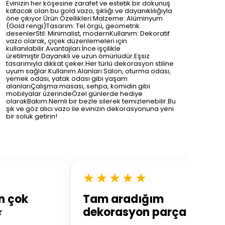
Evinizin her köşesine zarafet ve estetik bir dokunuş
katacak olan bu gold vazo, şıklığı ve dayanıklılığıyla
öne çıkıyor.Ürün Özellikleri:Malzeme: Alüminyum
(Gold rengi)Tasarım: Tel örgü, geometrik
desenlerStil: Minimalist, modernKullanım: Dekoratif
vazo olarak, çiçek düzenlemeleri için
kullanılabilir.Avantajları:İnce işçilikle
üretilmiştir.Dayanıklı ve uzun ömürlüdür.Eşsiz
tasarımıyla dikkat çeker.Her türlü dekorasyon stiline
uyum sağlar.Kullanım Alanları:Salon, oturma odası,
yemek odası, yatak odası gibi yaşam
alanlarıÇalışma masası, sehpa, komidin gibi
mobilyalar üzerindeÖzel günlerde hediye
olarakBakım:Nemli bir bezle silerek temizlenebilir.Bu
şık ve göz alıcı vazo ile evinizin dekorasyonuna yeni
bir soluk getirin!
★★★★★
n çok
Tam aradığım
⭐
dekorasyon parçası 🏡