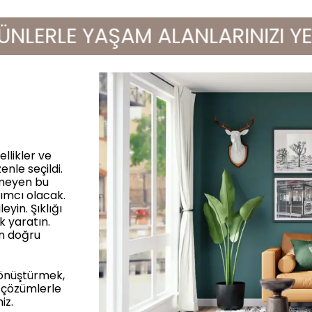
ERLE YAŞAM ALANLARINIZI YENİLE
llikler ve
enle seçildi.
rmeyen bu
ımcı olacak.
yin. Şıklığı
k yaratın.
in doğru
dönüştürmek,
 çözümlerle
iz.