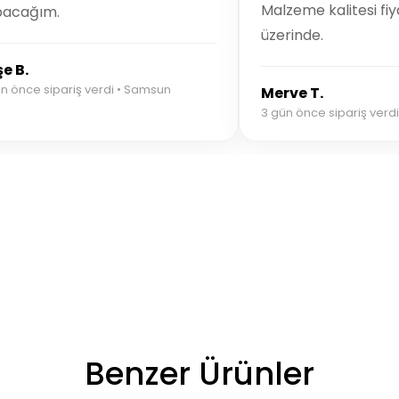
Malzeme kalitesi fiy
pacağım.
üzerinde.
e B.
n önce sipariş verdi • Samsun
Merve T.
3 gün önce sipariş verdi
Benzer Ürünler