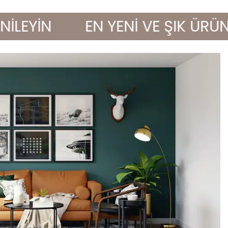
YİN
EN YENİ VE ŞIK ÜRÜNLERL