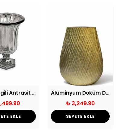
Dikey Çizgili Antrasit Ayaklı Cam Vazo
Alüminyum Döküm Dekoratif Vazo
1,499.90
₺ 3,249.90
ETE EKLE
SEPETE EKLE