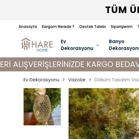
TÜM ÜR
Anasayfa
Kargom Nerede ?
Destek Talebi
Siparişlerim
Ev
Banyo
Dekorasyonu
Dekorasyon
ERİŞLERİNİZDE KARGO BEDAVA!
Ev Dekorasyonu
Vazolar
Döküm Tasarım Va