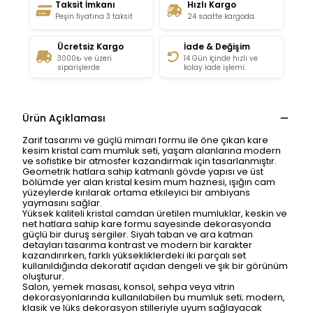
Taksit İmkanı
Hızlı Kargo
Peşin fiyatına 3 taksit
24 saatte kargoda.
Ücretsiz Kargo
İade & Değişim
3000₺ ve üzeri
14 Gün İçinde hızlı ve
siparişlerde
kolay iade işlemi.
Ürün Açıklaması
Zarif tasarımı ve güçlü mimari formu ile öne çıkan kare
kesim kristal cam mumluk seti, yaşam alanlarına modern
ve sofistike bir atmosfer kazandırmak için tasarlanmıştır.
Geometrik hatlara sahip katmanlı gövde yapısı ve üst
bölümde yer alan kristal kesim mum haznesi, ışığın cam
yüzeylerde kırılarak ortama etkileyici bir ambiyans
yaymasını sağlar.
Yüksek kaliteli kristal camdan üretilen mumluklar, keskin ve
net hatlara sahip kare formu sayesinde dekorasyonda
güçlü bir duruş sergiler. Siyah taban ve ara katman
detayları tasarıma kontrast ve modern bir karakter
kazandırırken, farklı yüksekliklerdeki iki parçalı set
kullanıldığında dekoratif açıdan dengeli ve şık bir görünüm
oluşturur.
Salon, yemek masası, konsol, sehpa veya vitrin
dekorasyonlarında kullanılabilen bu mumluk seti; modern,
klasik ve lüks dekorasyon stilleriyle uyum sağlayacak