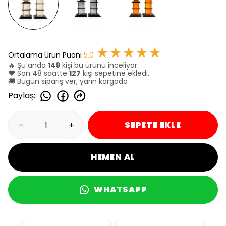
★★★★★
Ortalama Ürün Puanı
5.0
🔥 Şu anda
149
kişi bu ürünü inceliyor.
❤️ Son 48 saatte
127
kişi sepetine ekledi.
🚚 Bugün sipariş ver, yarın kargoda
Paylaş
:
SEPETE EKLE
HEMEN AL
WHATSAPP