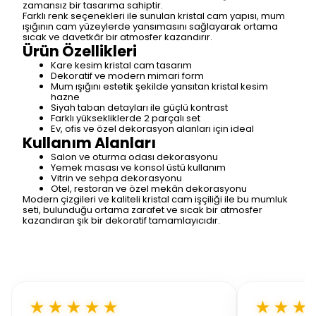
zamansız bir tasarıma sahiptir.
Farklı renk seçenekleri ile sunulan kristal cam yapısı, mum
ışığının cam yüzeylerde yansımasını sağlayarak ortama
sıcak ve davetkâr bir atmosfer kazandırır.
Ürün Özellikleri
Kare kesim kristal cam tasarım
Dekoratif ve modern mimari form
Mum ışığını estetik şekilde yansıtan kristal kesim
hazne
Siyah taban detayları ile güçlü kontrast
Farklı yüksekliklerde 2 parçalı set
Ev, ofis ve özel dekorasyon alanları için ideal
Kullanım Alanları
Salon ve oturma odası dekorasyonu
Yemek masası ve konsol üstü kullanım
Vitrin ve sehpa dekorasyonu
Otel, restoran ve özel mekân dekorasyonu
Modern çizgileri ve kaliteli kristal cam işçiliği ile bu mumluk
seti, bulunduğu ortama zarafet ve sıcak bir atmosfer
kazandıran şık bir dekoratif tamamlayıcıdır.
★★★★★
★★★