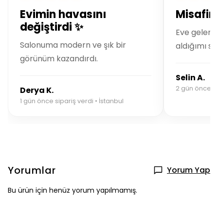
Evimin havasını
Misafirl
değiştirdi ✨
Eve gelen 
Salonuma modern ve şık bir
aldığımı so
görünüm kazandırdı.
Selin A.
2 gün önce si
Derya K.
1 gün önce sipariş verdi • İstanbul
Yorumlar
Yorum Yap
Bu ürün için henüz yorum yapılmamış.