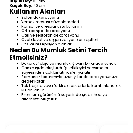
Büyük Boy:
30 cm
Küçük Boy:
20 cm
Kullanım Alanları
Salon dekorasyonu
Yemek masası düzenlemeleri
Konsol ve dresuar üstü kullanım
Orta sehpa dekorasyonu
Otel ve restoran dekorasyonu
Özel davet ve organizasyon konseptleri
Ofis ve resepsiyon alanları
Neden Bu Mumluk Setini Tercih
Etmelisiniz?
Dekoratif obje ve mumluk işlevini bir arada sunar.
Camın ışıkla oluşturduğu etkileyici yansımalar
sayesinde sıcak bir atmosfer yaratır.
Zamansız tasarımıyla uzun yıllar dekorasyonunuza
değer katar.
Tek başına veya farklı aksesuarlarla kombinlenerek
kullanılabilir.
Premium görünümü sayesinde şık bir hediye
alternatifi oluşturur.