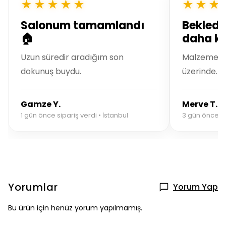
★★★★★
★★★
Salonum tamamlandı
Bekledi
🏠
daha kal
Uzun süredir aradığım son
Malzeme kal
dokunuş buydu.
üzerinde.
Gamze Y.
Merve T.
1 gün önce sipariş verdi • İstanbul
3 gün önce si
Yorumlar
Yorum Yap
Bu ürün için henüz yorum yapılmamış.