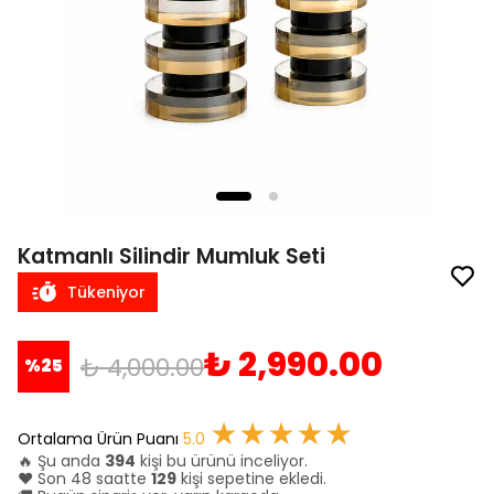
Katmanlı Silindir Mumluk Seti
Tükeniyor
₺ 2,990.00
₺ 4,000.00
%
25
★★★★★
Ortalama Ürün Puanı
5.0
🔥 Şu anda
394
kişi bu ürünü inceliyor.
❤️ Son 48 saatte
129
kişi sepetine ekledi.