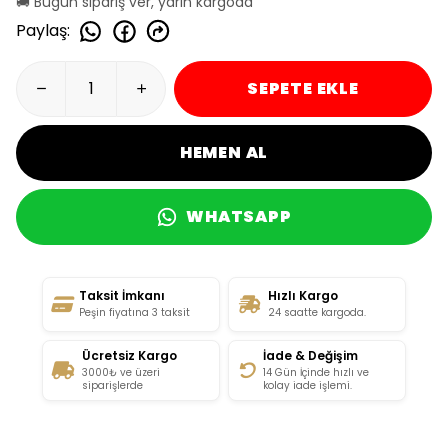
🚚 Bugün sipariş ver, yarın kargoda
Paylaş
:
SEPETE EKLE
HEMEN AL
WHATSAPP
Taksit İmkanı
Hızlı Kargo
Peşin fiyatına 3 taksit
24 saatte kargoda.
Ücretsiz Kargo
İade & Değişim
3000₺ ve üzeri
14 Gün İçinde hızlı ve
siparişlerde
kolay iade işlemi.