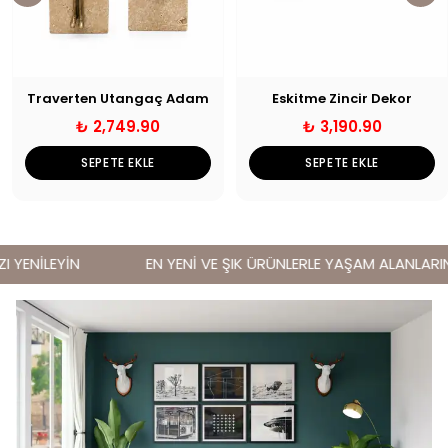
Traverten Utangaç Adam
Eskitme Zincir Dekor
₺ 2,749.90
₺ 3,190.90
SEPETE EKLE
SEPETE EKLE
YENİLEYİN
EN YENİ VE ŞIK ÜRÜNLERLE YAŞAM ALANLARINIZ