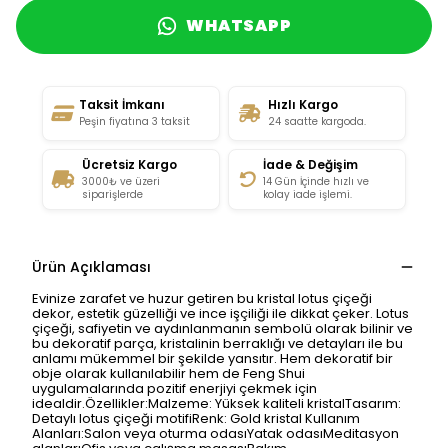
WHATSAPP
Taksit İmkanı
Hızlı Kargo
Peşin fiyatına 3 taksit
24 saatte kargoda.
Ücretsiz Kargo
İade & Değişim
3000₺ ve üzeri
14 Gün İçinde hızlı ve
siparişlerde
kolay iade işlemi.
Ürün Açıklaması
Evinize zarafet ve huzur getiren bu kristal lotus çiçeği
dekor, estetik güzelliği ve ince işçiliği ile dikkat çeker. Lotus
çiçeği, safiyetin ve aydınlanmanın sembolü olarak bilinir ve
bu dekoratif parça, kristalinin berraklığı ve detayları ile bu
anlamı mükemmel bir şekilde yansıtır. Hem dekoratif bir
obje olarak kullanılabilir hem de Feng Shui
uygulamalarında pozitif enerjiyi çekmek için
idealdir.Özellikler:Malzeme: Yüksek kaliteli kristalTasarım:
Detaylı lotus çiçeği motifiRenk: Gold kristal Kullanım
Alanları:Salon veya oturma odasıYatak odasıMeditasyon