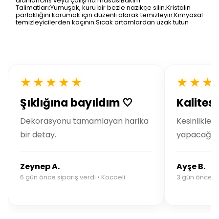
alanlarıOfis veya çalışma masasıBakım
Talimatları:Yumuşak, kuru bir bezle nazikçe silin.Kristalin
parlaklığını korumak için düzenli olarak temizleyin.Kimyasal
temizleyicilerden kaçının.Sıcak ortamlardan uzak tutun
★★★★★
★★★
Şıklığına bayıldım 🤍
Kalitesi
Dekorasyonu tamamlayan harika
Kesinlikle t
bir detay.
yapacağım
Zeynep A.
Ayşe B.
6 gün önce sipariş verdi • Kocaeli
3 gün önce si