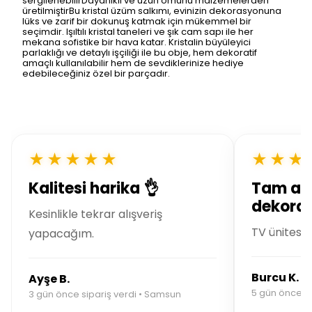
sergilenebilirDayanıklı ve uzun ömürlü malzemelerden
üretilmiştirBu kristal üzüm salkımı, evinizin dekorasyonuna
lüks ve zarif bir dokunuş katmak için mükemmel bir
seçimdir. Işıltılı kristal taneleri ve şık cam sapı ile her
mekana sofistike bir hava katar. Kristalin büyüleyici
parlaklığı ve detaylı işçiliği ile bu obje, hem dekoratif
amaçlı kullanılabilir hem de sevdiklerinize hediye
edebileceğiniz özel bir parçadır.
★★★★★
★★★
Kalitesi harika 👌
Tam ar
dekoras
Kesinlikle tekrar alışveriş
TV ünitesin
yapacağım.
Burcu K.
Ayşe B.
5 gün önce si
3 gün önce sipariş verdi • Samsun