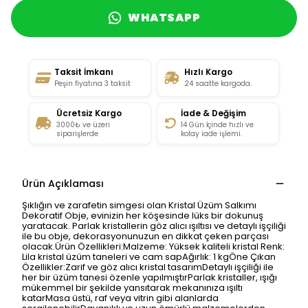
WHATSAPP
Taksit İmkanı
Hızlı Kargo
Peşin fiyatına 3 taksit
24 saatte kargoda.
Ücretsiz Kargo
İade & Değişim
3000₺ ve üzeri
14 Gün İçinde hızlı ve
siparişlerde
kolay iade işlemi.
Ürün Açıklaması
Şıklığın ve zarafetin simgesi olan Kristal Üzüm Salkımı
Dekoratif Obje, evinizin her köşesinde lüks bir dokunuş
yaratacak. Parlak kristallerin göz alıcı ışıltısı ve detaylı işçiliği
ile bu obje, dekorasyonunuzun en dikkat çeken parçası
olacak.Ürün Özellikleri:Malzeme: Yüksek kaliteli kristal Renk:
Lila kristal üzüm taneleri ve cam sapAğırlık: 1 kgÖne Çıkan
Özellikler:Zarif ve göz alıcı kristal tasarımDetaylı işçiliği ile
her bir üzüm tanesi özenle yapılmıştırParlak kristaller, ışığı
mükemmel bir şekilde yansıtarak mekanınıza ışıltı
katarMasa üstü, raf veya vitrin gibi alanlarda