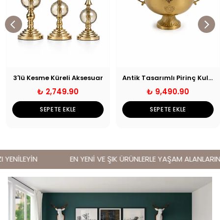
3'lü Kesme Küreli Aksesuar
Antik Tasarımlı Pirinç Kulplu Dekoratif Kase
₺ 2,749.90
₺ 9,490.90
SEPETE EKLE
SEPETE EKLE
YENİLEYİN
EN YENİ VE ŞIK ÜRÜNLERLE YAŞAM ALANLARINIZI