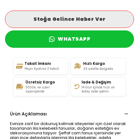
Stoğa Gelince Haber Ver
WHATSAPP
Taksit İmkanı
Hızlı Kargo
Peşin fiyatına 3 taksit
24 saatte kargoda.
Ücretsiz Kargo
İade & Değişim
3000₺ ve üzeri
14 Gün İçinde hızlı ve
siparişlerde
kolay iade işlemi.
Ürün Açıklaması
Evinize zarif bir dokunuş katmak isteyenler için özel olarak
tasarlanan lila kelebekli fanuslar, doğanın estetiğini ev
dekorasyonuna taşıyor. Şeffaf cam fanus içerisinde yer
alan ince detaylarla işlenmiş lila kelebekler, adeta