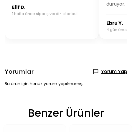
duruyor.
Elif D.
1 hafta önce sipariş verdi • İstanbul
Ebru Y.
4 gün önce sip
Yorumlar
Yorum Yap
Bu ürün için henüz yorum yapılmamış.
Benzer Ürünler