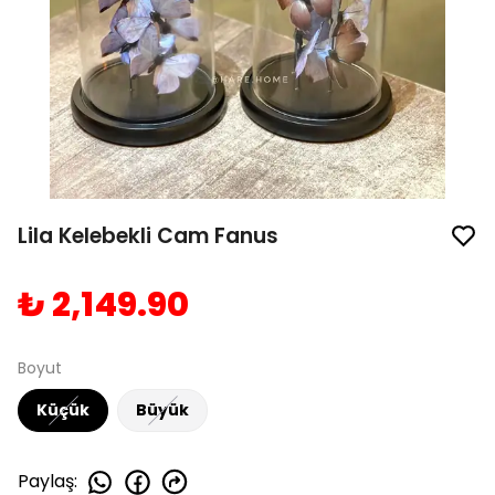
Lila Kelebekli Cam Fanus
₺ 2,149.90
Boyut
Küçük
Büyük
Paylaş
: