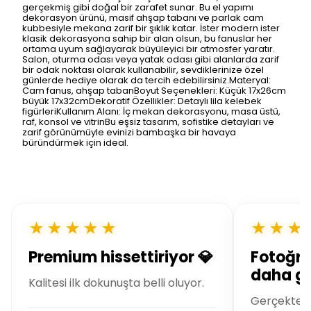
gerçekmiş gibi doğal bir zarafet sunar. Bu el yapımı
dekorasyon ürünü, masif ahşap tabanı ve parlak cam
kubbesiyle mekana zarif bir şıklık katar. İster modern ister
klasik dekorasyona sahip bir alan olsun, bu fanuslar her
ortama uyum sağlayarak büyüleyici bir atmosfer yaratır.
Salon, oturma odası veya yatak odası gibi alanlarda zarif
bir odak noktası olarak kullanabilir, sevdiklerinize özel
günlerde hediye olarak da tercih edebilirsiniz.Materyal:
Cam fanus, ahşap tabanBoyut Seçenekleri: Küçük 17x26cm
büyük 17x32cmDekoratif Özellikler: Detaylı lila kelebek
figürleriKullanım Alanı: İç mekan dekorasyonu, masa üstü,
raf, konsol ve vitrinBu eşsiz tasarım, sofistike detayları ve
zarif görünümüyle evinizi bambaşka bir havaya
büründürmek için ideal.
★★★★★
★★★
Premium hissettiriyor 💎
Fotoğra
daha gü
Kalitesi ilk dokunuşta belli oluyor.
Gerçekte ç