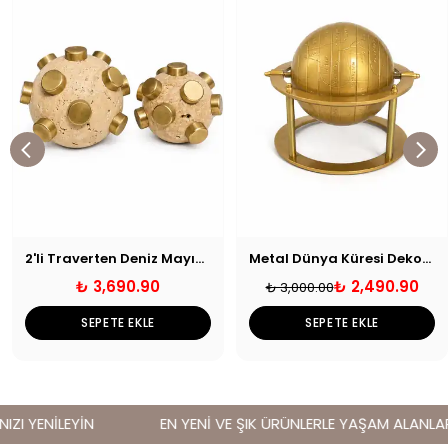
2'li Traverten Deniz Mayını Dekoratif Obje
Metal Dünya Küresi Dekoratif Obje
₺ 3,690.90
₺ 2,490.90
₺ 3,000.00
SEPETE EKLE
SEPETE EKLE
I YENİLEYİN
EN YENİ VE ŞIK ÜRÜNLERLE YAŞAM ALANLARINI