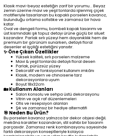
Klasik mavi-beyaz estetiğin zarif bir yorumu… Beyaz
zemin üzerine mavi ve yeşil tonlarda işlenmiş çiçek
motifleriyle tasarlanan bu kapaklı porselen kavanoz,
bulunduğu ortama sofistike ve zamansız bir hava
katar.
Oval ve dengeli formu, bombeli kapak tasarımı ve
üst kısmındaki şık topuz detayı ürüne güçlü bir siluet
kazandırır. Parlak sırlı yüzeyi hem dayanıklılık hem de
premium bir görünüm sunarken, detaylı floral
desenler el işçiliği estetiğini yansıtır.
✨ Öne Çıkan Özellikler
Yüksek kaliteli, sırlı porselen malzeme
Mavi & yeşil tonlarda detaylı floral desen
Parlak, pürüzsüz yüzey
Dekoratif ve fonksiyonel kullanım imkânı
Klasik, modern ve chinoiserie tarz
dekorasyonlara uyum
Boyut 18x32cm
🏡 Kullanım Alanları
Salon konsolu ve sehpa üstü dekorasyonu
Vitrin ve açık raf düzenlemeleri
Ofis ve resepsiyon alanları
Şık ve zamansız bir hediye alternatifi
🎯 Neden Bu Ürün?
Bu porselen kavanoz yalnızca bir dekor objesi değil;
mekâna karakter kazandıran, stil sahibi bir tasarım
parçasıdır. Zamansız renk kombinasyonu sayesinde
farklı dekorasyon konseptleriyle kolayca