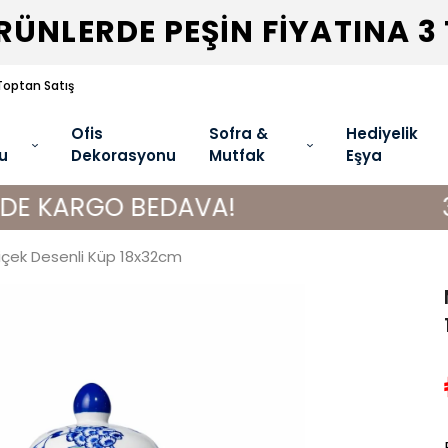
ÜNLERDE PEŞİN FİYATINA 3
Toptan Satış
Ofis
Sofra &
Hediyelik
u
Dekorasyonu
Mutfak
Eşya
GO BEDAVA!
3000 TL 
içek Desenli Küp 18x32cm