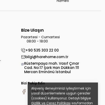
hizmeti
Bize Ulaşın
Pazartesi - Cumartesi
08:00 - 18:00
+90 535 303 22 00
bilgi@harehome.com.tr
r
Rüstempaşa mah. Vasıf Çınar
Cad. No:17 Şark Han Dükkan 111
Mercan Eminönü İstanbul
Bizi Takip Edin
Alışveriş deneyiminizi iyileştirmek için
yasal düzenlemelere uygun çerezler
(cookies) kullanıyoruz. Detaylı bilgiye
Gizlilik ve Çerez Politikası
sayfamızdan