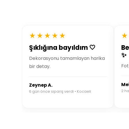
★★★★★
★
Şıklığına bayıldım 🤍
Be
✨
Dekorasyonu tamamlayan harika
Fot
bir detay.
Mel
Zeynep A.
2 ha
6 gün önce sipariş verdi • Kocaeli