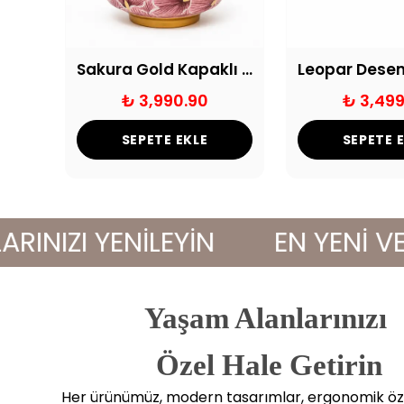
İkili Alüminyum Döküm Vazo Eskitme
Sakura Gold Kapaklı Dekoratif Seramik Küp
₺ 3,990.90
₺ 3,499
SEPETE EKLE
SEPETE 
IZI YENİLEYİN
EN YENİ VE ŞI
Yaşam Alanlarınızı
 Özel Hale Getirin
Her ürünümüz, modern tasarımlar, ergonomik öze