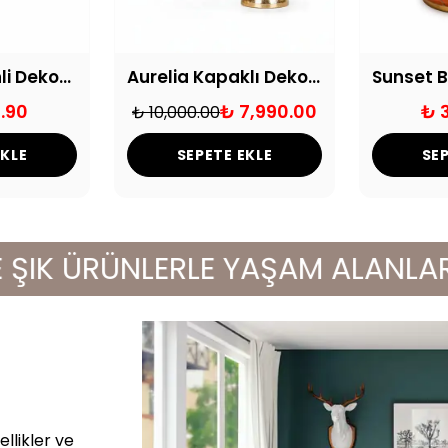
Leopar Desenli Dekoratif Şah Küp
Aurelia Kapaklı Dekoratif Yer Küpü
.90
₺ 7,990.00
₺ 
₺ 10,000.00
EKLE
SEPETE EKLE
SEP
K ÜRÜNLERLE YAŞAM ALANLARINIZI
llikler ve