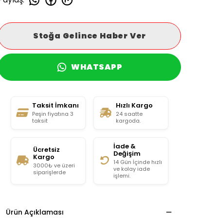
Stoğa Gelince Haber Ver
WHATSAPP
Taksit İmkanı
Hızlı Kargo
Peşin fiyatına 3
24 saatte
taksit
kargoda.
İade &
Ücretsiz
Değişim
Kargo
14 Gün İçinde hızlı
3000₺ ve üzeri
ve kolay iade
siparişlerde
işlemi.
Ürün Açıklaması