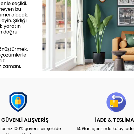
enle seçildi.
rmeyen bu
ımcı olacak.
yin. Şıklığı
k yaratın.
in doğru
dönüştürmek,
 çözümlerle
iz.
m zamanı.
 GÜVENLİ ALIŞVERİŞ
İADE & TESLİM
eriniz 100% güvenli bir şekilde
14 Gün içerisinde kolay iad