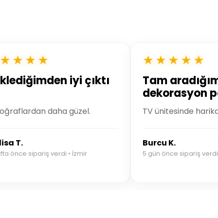
★★★★
★★★★★
klediğimden iyi çıktı
Tam aradığı
dekorasyon p
oğraflardan daha güzel.
TV ünitesinde harik
isa T.
Burcu K.
fta önce sipariş verdi • İzmir
5 gün önce sipariş verdi