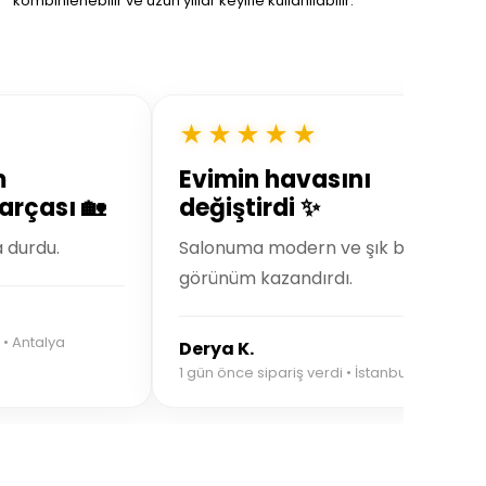
kombinlenebilir ve uzun yıllar keyifle kullanılabilir.
★★★★★
m
Evimin havasını
arçası 🏡
değiştirdi ✨
a durdu.
Salonuma modern ve şık bir
görünüm kazandırdı.
 • Antalya
Derya K.
1 gün önce sipariş verdi • İstanbul