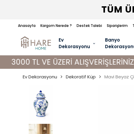
TÜM ÜR
Anasayfa
Kargom Nerede ?
Destek Talebi
Siparişlerim
Ev
Banyo
Dekorasyonu
Dekorasyon
TL VE ÜZERİ ALIŞVERİŞLERİNİZDE KAR
Ev Dekorasyonu
Dekoratif Küp
Mavi Beyaz Ç