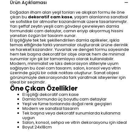
Ürün Açıklaması
Doğadan ilham alan yeşil tonları ve akışkan formu ile öne
çıkan bu
dekoratif cam kase
, yaşam alanlarına sanatsal
ve sofistike bir atmosfer kazandırmak üzere tasarlanmıştır.
Yarı şeffaf zeytin yeşili cam gövdeyi çevreleyen damla
formundaki cam detaylar, camın eriyip akıyormuş hissini
yansıtan özgün bir tasarım sunar.
El işçiliğiyle tek tek şekillendirilen damla aplikeler, ışıkla
temas ettiğinde farklı yansımalar oluşturarak ürüne derinlik
ve hareket kazandırır. Yuvarlak ve dengeli formu sayesinde
hem tek başına dekoratif bir obje olarak hem de minimal
sunumlar için şık bir tamamlayıcı olarak kullanılabilir.
Modern, minimalist ve lüks dekorasyon stilleriyle uyum
sağlayan bu özel cam tasarım; salon, konsol veya vitrin
üzerinde güçlü bir odak noktası oluşturur. Sanat objesi
görünümüyle dekorasyonda fark yaratmak isteyenler için
ideal bir seçimdir.
Öne Çıkan Özellikler
El işçiliği dekoratif cam kase
Damla formunda üç boyutlu cam detaylar
Yeşil ve füme tonlarında doğal renk geçişleri
Modern ve sanatsal tasarım
Tek başına veya dekoratif sunumlarda kullanıma
uygun
Salon, konsol, sehpa ve vitrin dekorasyonu için ideal
Boyut 24x18cm