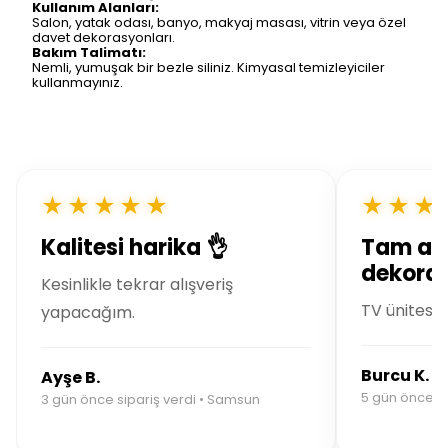
Kullanım Alanları:
Salon, yatak odası, banyo, makyaj masası, vitrin veya özel
davet dekorasyonları.
Bakım Talimatı:
Nemli, yumuşak bir bezle siliniz. Kimyasal temizleyiciler
kullanmayınız.
★★★★★
★★★
Kalitesi harika 👌
Tam ar
dekoras
Kesinlikle tekrar alışveriş
TV ünitesin
yapacağım.
Burcu K.
Ayşe B.
5 gün önce si
3 gün önce sipariş verdi • Samsun