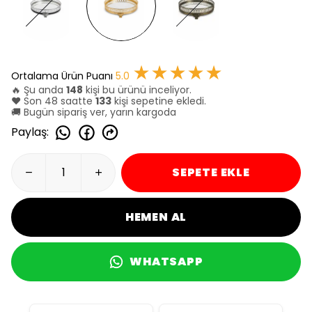
★★★★★
Ortalama Ürün Puanı
5.0
🔥 Şu anda
148
kişi bu ürünü inceliyor.
❤️ Son 48 saatte
133
kişi sepetine ekledi.
🚚 Bugün sipariş ver, yarın kargoda
Paylaş
:
SEPETE EKLE
HEMEN AL
WHATSAPP