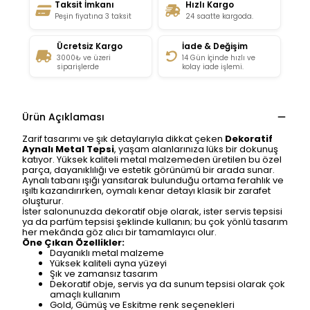
Taksit İmkanı
Hızlı Kargo
Peşin fiyatına 3 taksit
24 saatte kargoda.
Ücretsiz Kargo
İade & Değişim
3000₺ ve üzeri
14 Gün İçinde hızlı ve
siparişlerde
kolay iade işlemi.
Ürün Açıklaması
Zarif tasarımı ve şık detaylarıyla dikkat çeken
Dekoratif
Aynalı Metal Tepsi
, yaşam alanlarınıza lüks bir dokunuş
katıyor. Yüksek kaliteli metal malzemeden üretilen bu özel
parça, dayanıklılığı ve estetik görünümü bir arada sunar.
Aynalı tabanı ışığı yansıtarak bulunduğu ortama ferahlık ve
ışıltı kazandırırken, oymalı kenar detayı klasik bir zarafet
oluşturur.
İster salonunuzda dekoratif obje olarak, ister servis tepsisi
ya da parfüm tepsisi şeklinde kullanın; bu çok yönlü tasarım
her mekânda göz alıcı bir tamamlayıcı olur.
Öne Çıkan Özellikler:
Dayanıklı metal malzeme
Yüksek kaliteli ayna yüzeyi
Şık ve zamansız tasarım
Dekoratif obje, servis ya da sunum tepsisi olarak çok
amaçlı kullanım
Gold, Gümüş ve Eskitme renk seçenekleri