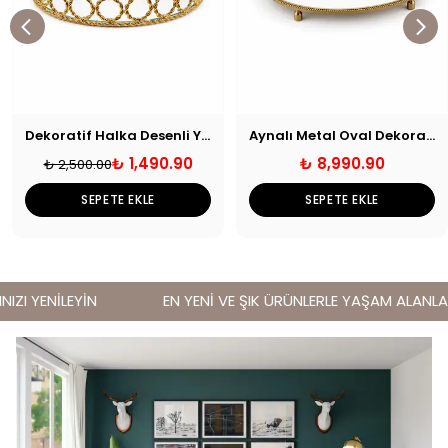
Dekoratif Halka Desenli Yuvarlak Tepsi
Aynalı Metal Oval Dekoratif Ayaklı Tepsi Eskitme Gold
₺ 1,490.90
₺ 8,990.90
₺ 2,500.00
SEPETE EKLE
SEPETE EKLE
ZI YENİLEYİN
EN YENİ VE ŞIK ÜRÜNLERLE YAŞAM ALANLARIN