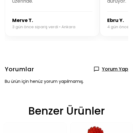
üzerinde.
duruyor.
Merve T.
Ebru Y.
3 gün önce sipariş verdi • Ankara
4 gün önce sip
Yorumlar
Yorum Yap
Bu ürün için henüz yorum yapılmamış.
Benzer Ürünler