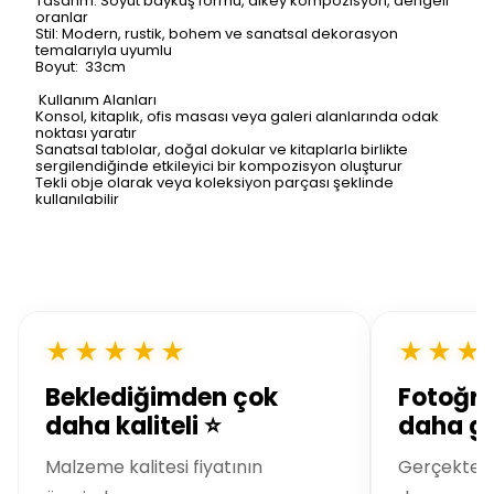
Tasarım: Soyut baykuş formu, dikey kompozisyon, dengeli
oranlar
Stil: Modern, rustik, bohem ve sanatsal dekorasyon
temalarıyla uyumlu
Boyut: 33cm
Kullanım Alanları
Konsol, kitaplık, ofis masası veya galeri alanlarında odak
noktası yaratır
Sanatsal tablolar, doğal dokular ve kitaplarla birlikte
sergilendiğinde etkileyici bir kompozisyon oluşturur
Tekli obje olarak veya koleksiyon parçası şeklinde
kullanılabilir
★★★★★
★★★
Beklediğimden çok
Fotoğra
daha kaliteli ⭐
daha gü
Malzeme kalitesi fiyatının
Gerçekte ç