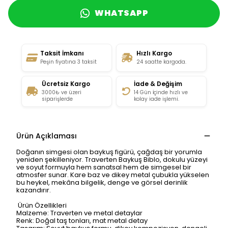
WHATSAPP
Taksit İmkanı
Hızlı Kargo
Peşin fiyatına 3 taksit
24 saatte kargoda.
Ücretsiz Kargo
İade & Değişim
3000₺ ve üzeri
14 Gün İçinde hızlı ve
siparişlerde
kolay iade işlemi.
Ürün Açıklaması
Doğanın simgesi olan baykuş figürü, çağdaş bir yorumla
yeniden şekilleniyor. Traverten Baykuş Biblo, dokulu yüzeyi
ve soyut formuyla hem sanatsal hem de simgesel bir
atmosfer sunar. Kare baz ve dikey metal çubukla yükselen
bu heykel, mekâna bilgelik, denge ve görsel derinlik
kazandırır.
Ürün Özellikleri
Malzeme: Traverten ve metal detaylar
Renk: Doğal taş tonları, mat metal detay