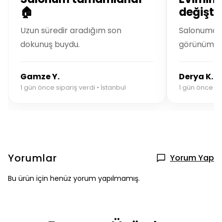
🏠
değiştir
Uzun süredir aradığım son
Salonuma m
dokunuş buydu.
görünüm ka
Gamze Y.
Derya K.
1 gün önce sipariş verdi • İstanbul
1 gün önce sip
Yorumlar
Yorum Yap
Bu ürün için henüz yorum yapılmamış.