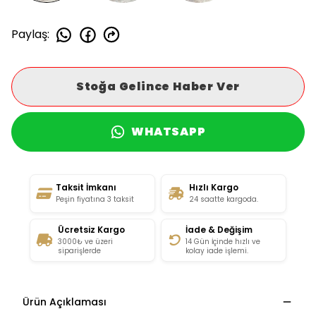
Paylaş
:
Stoğa Gelince Haber Ver
WHATSAPP
Taksit İmkanı
Hızlı Kargo
Peşin fiyatına 3 taksit
24 saatte kargoda.
Ücretsiz Kargo
İade & Değişim
3000₺ ve üzeri
14 Gün İçinde hızlı ve
siparişlerde
kolay iade işlemi.
Ürün Açıklaması