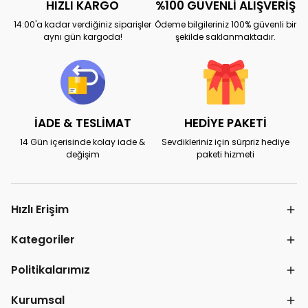
HIZLI KARGO
%100 GÜVENLİ ALIŞVERİŞ
14:00'a kadar verdiğiniz siparişler
Ödeme bilgileriniz 100% güvenli bir
aynı gün kargoda!
şekilde saklanmaktadır.
İADE & TESLİMAT
HEDİYE PAKETİ
14 Gün içerisinde kolay iade &
Sevdikleriniz için sürpriz hediye
değişim
paketi hizmeti
Hızlı Erişim
Kategoriler
Politikalarımız
Kurumsal