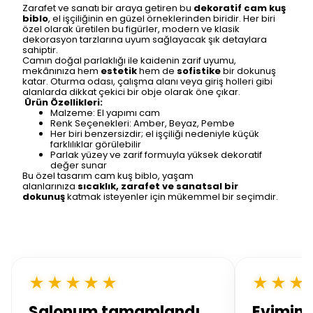
Zarafet ve sanatı bir araya getiren bu
dekoratif cam kuş
biblo
, el işçiliğinin en güzel örneklerinden biridir. Her biri
özel olarak üretilen bu figürler, modern ve klasik
dekorasyon tarzlarına uyum sağlayacak şık detaylara
sahiptir.
Camın doğal parlaklığı ile kaidenin zarif uyumu,
mekânınıza hem
estetik
hem de
sofistike
bir dokunuş
katar. Oturma odası, çalışma alanı veya giriş holleri gibi
alanlarda dikkat çekici bir obje olarak öne çıkar.
Ürün Özellikleri:
Malzeme: El yapımı cam
Renk Seçenekleri: Amber, Beyaz, Pembe
Her biri benzersizdir; el işçiliği nedeniyle küçük
farklılıklar görülebilir
Parlak yüzey ve zarif formuyla yüksek dekoratif
değer sunar
Bu özel tasarım cam kuş biblo, yaşam
alanlarınıza
sıcaklık, zarafet ve sanatsal bir
dokunuş
katmak isteyenler için mükemmel bir seçimdir.
★★★★★
★★★
Salonum tamamlandı
Evimin 