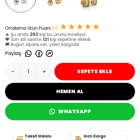
★★★★★
Ortalama Ürün Puanı
5.0
🔥 Şu anda
393
kişi bu ürünü inceliyor.
❤️ Son 48 saatte
121
kişi sepetine ekledi.
🚚 Bugün sipariş ver, yarın kargoda
Paylaş
:
SEPETE EKLE
HEMEN AL
WHATSAPP
Taksit İmkanı
Hızlı Kargo