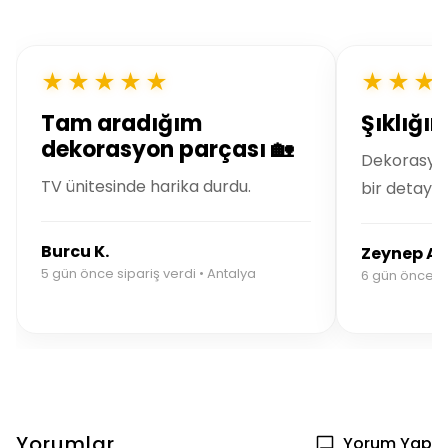
★★★★★
★★★
Tam aradığım
Şıklığı
dekorasyon parçası 🏡
Dekorasyo
TV ünitesinde harika durdu.
bir detay.
Burcu K.
Zeynep A.
5 gün önce sipariş verdi • Antalya
6 gün önce si
Yorumlar
Yorum Yap