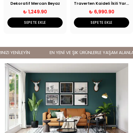
Dekoratif Mercan Beyaz
Traverten Kaideli İkili Yarım Ay Obje
₺ 1,249.90
₺ 6,990.90
SEPETE EKLE
SEPETE EKLE
ZI YENİLEYİN
EN YENİ VE ŞIK ÜRÜNLERLE YAŞAM ALANLARI