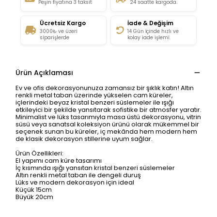
Peşin fiyatına 3 taksit
24 saatte kargoda.
Ücretsiz Kargo
İade & Değişim
3000₺ ve üzeri
14 Gün İçinde hızlı ve
siparişlerde
kolay iade işlemi.
Ürün Açıklaması
Ev ve ofis dekorasyonunuza zamansız bir şıklık katın! Altın
renkli metal taban üzerinde yükselen cam küreler,
içlerindeki beyaz kristal benzeri süslemeler ile ışığı
etkileyici bir şekilde yansıtarak sofistike bir atmosfer yaratır.
Minimalist ve lüks tasarımıyla masa üstü dekorasyonu, vitrin
süsü veya sanatsal koleksiyon ürünü olarak mükemmel bir
seçenek sunan bu küreler, iç mekânda hem modern hem
de klasik dekorasyon stillerine uyum sağlar.
Ürün Özellikleri:
El yapımı cam küre tasarımı
İç kısmında ışığı yansıtan kristal benzeri süslemeler
Altın renkli metal taban ile dengeli duruş
Lüks ve modern dekorasyon için ideal
Küçük 15cm
Büyük 20cm