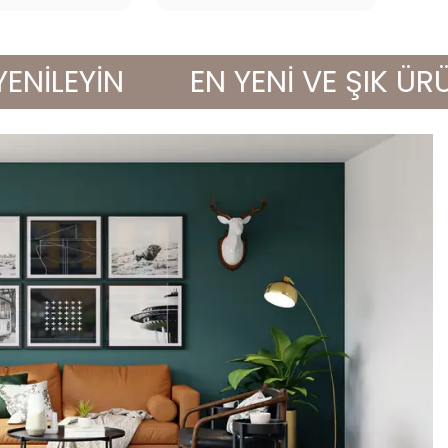
LEYİN
EN YENİ VE ŞIK ÜRÜNLE