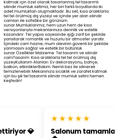
katmak için özel olarak tasarlanmış tel tasarımlı
silindir mumluk setimiz, her biri farklı boyutlarda iki
adet mumluktan oluşmaktadır. Bu set, kısa aralıklarla
tel tel örülmüş dış yüzeyi ve içinde yer alan silindir
camları ile sofistike bir görünüm
sunar.Mumluklarımız, hem uzun hem de kısa
versiyonlarıyla mekanlarınıza derinlik ve estetik
kazandırır. Tel yapısı sayesinde ışığı zarif bir şekilde
yansıtarak romantik ve huzurlu bir atmosfer yaratır.
İçindeki cam hazne, mum alevinin güvenli bir şekilde
yanmasını sağlar ve estetik bir bütünlük
sunar.Özellikler:Malzeme: Tel tasarım ve silindir
camTasarım: Kısa aralıklarla tel tel örülmüş dış
yüzeyKullanım Alanları: Ev dekorasyonu, bahçe,
balkon, etkinliklerBakım: Nemli bez ile silinerek
temizlenebilir.Mekanınıza sıcaklık ve zarafet katmak
için bu şık tel tasarımlı silindir mumluk setini hemen
keşfedin!
★★★★★
ttiriyor 💎
Salonum tamamlandı