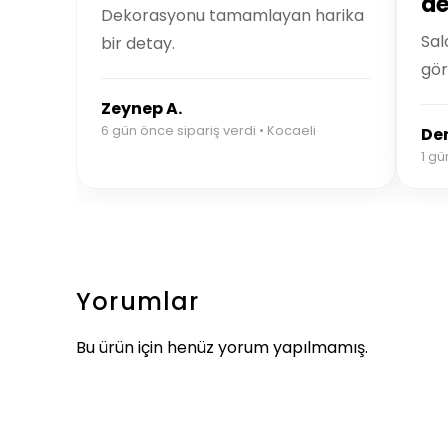
de
Dekorasyonu tamamlayan harika
Sal
bir detay.
gör
Zeynep A.
6 gün önce sipariş verdi • Kocaeli
Der
1 gü
Yorumlar
Bu ürün için henüz yorum yapılmamış.