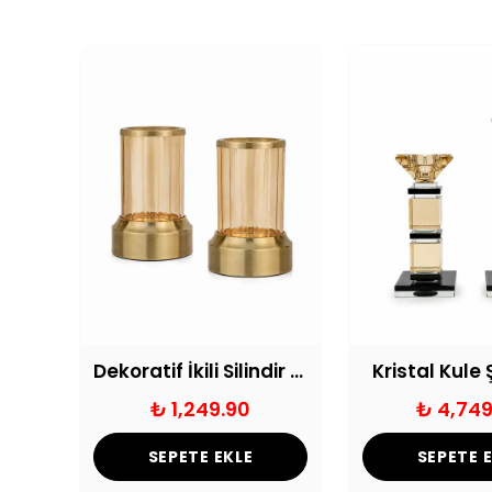
Küre Detaylı Dekoratif Mumluk Seti
Dekoratif İkili Silindir Mumluk Eskitme
Kristal Kul
₺ 1,249.90
₺ 4,749
SEPETE EKLE
SEPETE 