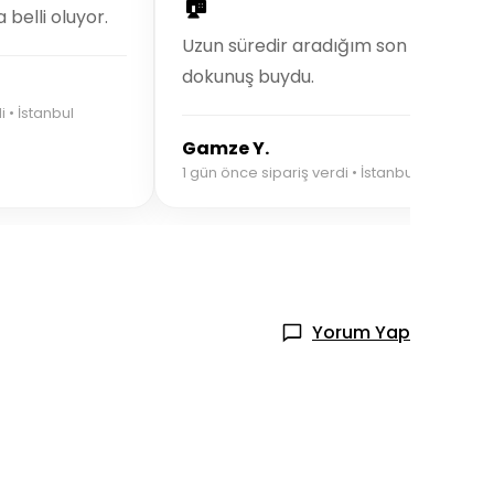
🏠
 belli oluyor.
Uzun süredir aradığım son
dokunuş buydu.
i • İstanbul
Gamze Y.
1 gün önce sipariş verdi • İstanbul
Yorum Yap