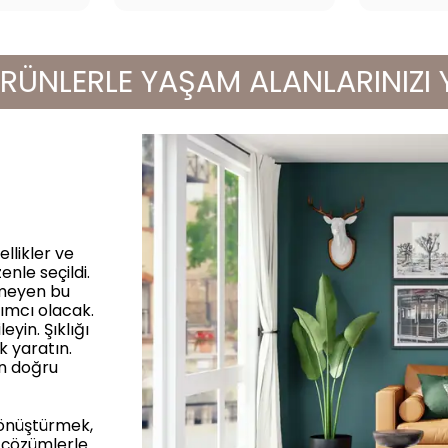
LERLE YAŞAM ALANLARINIZI YENİ
llikler ve
enle seçildi.
rmeyen bu
ımcı olacak.
yin. Şıklığı
k yaratın.
in doğru
dönüştürmek,
 çözümlerle