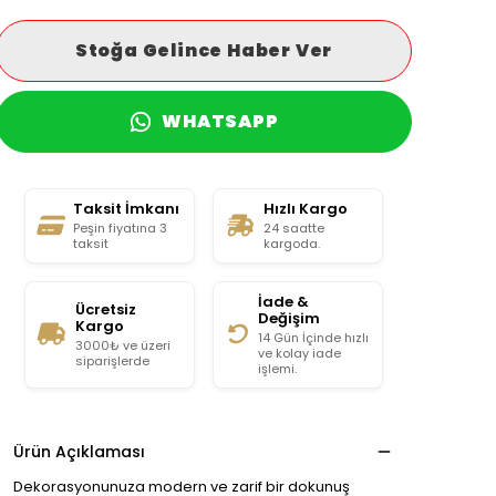
Stoğa Gelince Haber Ver
WHATSAPP
Taksit İmkanı
Hızlı Kargo
Peşin fiyatına 3
24 saatte
taksit
kargoda.
İade &
Ücretsiz
Değişim
Kargo
14 Gün İçinde hızlı
3000₺ ve üzeri
ve kolay iade
siparişlerde
işlemi.
Ürün Açıklaması
Dekorasyonunuza modern ve zarif bir dokunuş