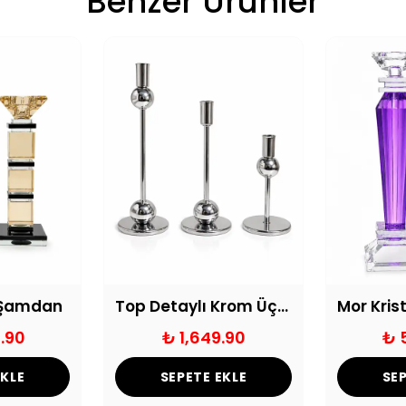
Benzer Ürünler
e Şamdan
Top Detaylı Krom Üçlü Şamdan Seti
.90
₺ 1,649.90
₺ 
EKLE
SEPETE EKLE
SEP