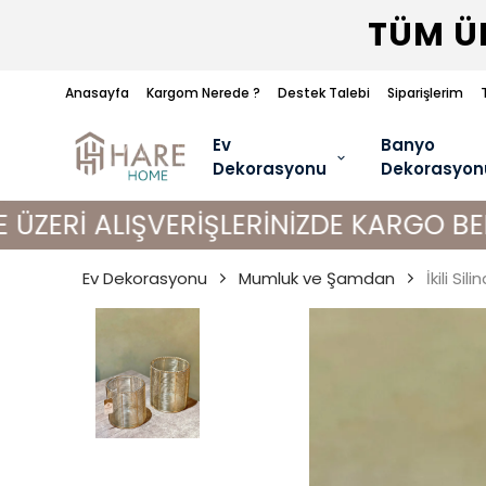
TÜM ÜR
Anasayfa
Kargom Nerede ?
Destek Talebi
Siparişlerim
Ev
Banyo
Dekorasyonu
Dekorasyon
LIŞVERİŞLERİNİZDE KARGO BEDAVA!
Ev Dekorasyonu
Mumluk ve Şamdan
İkili Si