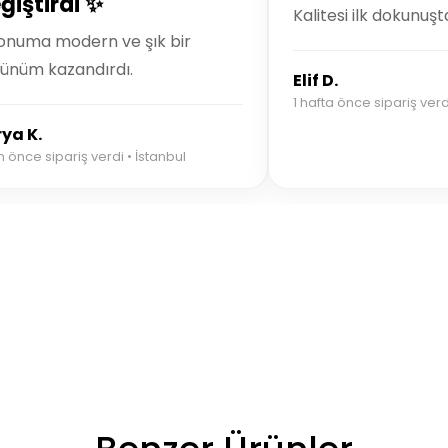
ğiştirdi ✨
Kalitesi ilk dokunuşta
onuma modern ve şık bir
ünüm kazandırdı.
Elif D.
1 hafta önce sipariş verd
ya K.
n önce sipariş verdi • İstanbul