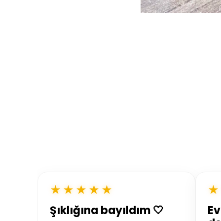
★★★★★
★
Şıklığına bayıldım 🤍
Ev