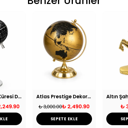
Benzer Ürünler
Siyah Dünya Küresi Dekoratif Obje
Atlas Prestige Dekoratif Dünya Küresi
2,249.90
₺ 2,490.90
₺ 
₺ 3,000.00
EKLE
SEPETE EKLE
SEP