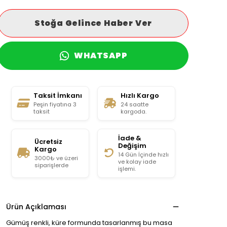
Stoğa Gelince Haber Ver
WHATSAPP
Taksit İmkanı
Hızlı Kargo
Peşin fiyatına 3
24 saatte
taksit
kargoda.
İade &
Ücretsiz
Değişim
Kargo
14 Gün İçinde hızlı
3000₺ ve üzeri
ve kolay iade
siparişlerde
işlemi.
Ürün Açıklaması
Gümüş renkli, küre formunda tasarlanmış bu masa