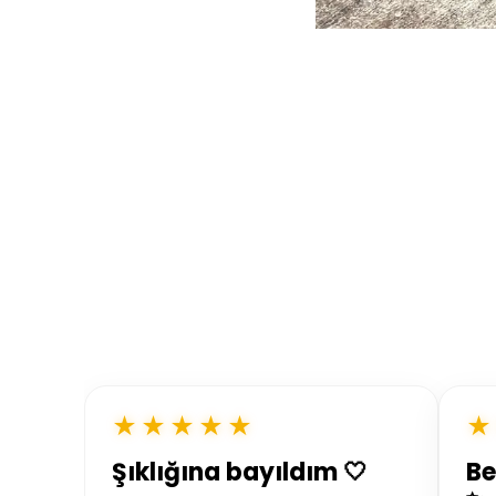
★★★★★
★
Şıklığına bayıldım 🤍
Be