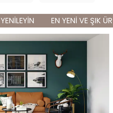
İLEYİN
EN YENİ VE ŞIK ÜRÜNL