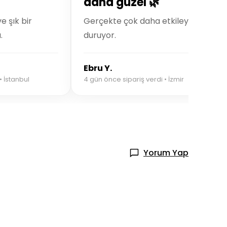
daha güzel 🌿
 şık bir
Gerçekte çok daha etkileyici
.
duruyor.
Ebru Y.
• İstanbul
4 gün önce sipariş verdi • İzmir
Yorum Yap