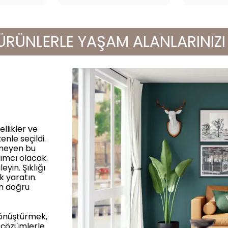
NLERLE YAŞAM ALANLARINIZI YEN
llikler ve
enle seçildi.
rmeyen bu
ımcı olacak.
yin. Şıklığı
k yaratın.
in doğru
dönüştürmek,
 çözümlerle