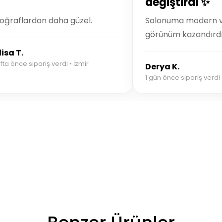
değiştirdi ✨
oğraflardan daha güzel.
Salonuma modern ve
görünüm kazandırdı
isa T.
fta önce sipariş verdi • İzmir
Derya K.
1 gün önce sipariş verdi 