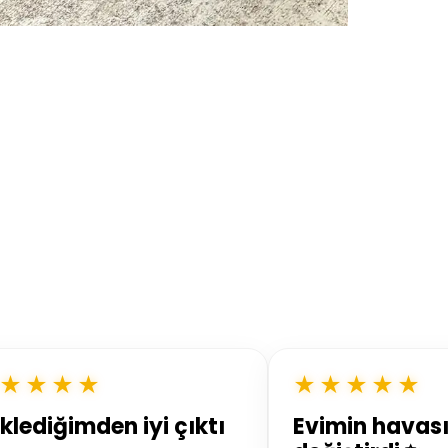
★★★★
★★★★★
klediğimden iyi çıktı
Evimin havası