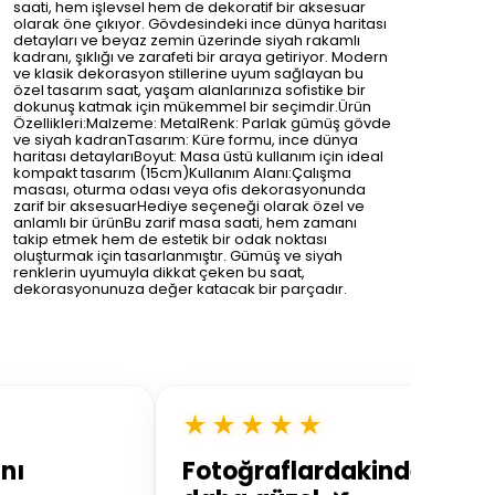
saati, hem işlevsel hem de dekoratif bir aksesuar
olarak öne çıkıyor. Gövdesindeki ince dünya haritası
detayları ve beyaz zemin üzerinde siyah rakamlı
kadranı, şıklığı ve zarafeti bir araya getiriyor. Modern
ve klasik dekorasyon stillerine uyum sağlayan bu
özel tasarım saat, yaşam alanlarınıza sofistike bir
dokunuş katmak için mükemmel bir seçimdir.Ürün
Özellikleri:Malzeme: MetalRenk: Parlak gümüş gövde
ve siyah kadranTasarım: Küre formu, ince dünya
haritası detaylarıBoyut: Masa üstü kullanım için ideal
kompakt tasarım (15cm)Kullanım Alanı:Çalışma
masası, oturma odası veya ofis dekorasyonunda
zarif bir aksesuarHediye seçeneği olarak özel ve
anlamlı bir ürünBu zarif masa saati, hem zamanı
takip etmek hem de estetik bir odak noktası
oluşturmak için tasarlanmıştır. Gümüş ve siyah
renklerin uyumuyla dikkat çeken bu saat,
dekorasyonunuza değer katacak bir parçadır.
★★★★★
nı
Fotoğraflardakinden