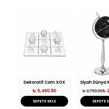
Crownwell Lion Pikap - Plak Hediyeli
Dekoratif Cam XOX
.90
₺ 5,490.90
₺ 
₺ 2,750.00
SEPETE EKLE
SEPETE 