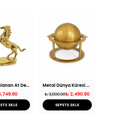
Altın Şahlanan At Dekoratif Biblo
Metal Dünya Küresi Dekoratif Obje
3,749.90
₺ 2,490.90
₺ 3,000.00
₺ 1
ETE EKLE
SEPETE EKLE