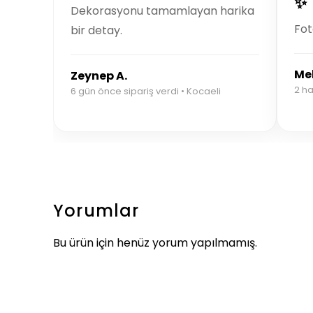
✨
Dekorasyonu tamamlayan harika
Fot
bir detay.
Mel
Zeynep A.
2 ha
6 gün önce sipariş verdi • Kocaeli
Yorumlar
Bu ürün için henüz yorum yapılmamış.