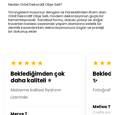
Neden Orbit Dekoratif Obje Seti?
Yörüngelerin kusursuz dengesi ve hareketinden ilham alan
Orbit Dekoratif Obje Seti, modern dekorasyonun güçlü bir
tamamlayıcısıdır. Sanatsal formu, dokulu yüzeyi ve doğal
traverten kaidesi sayesinde yaşam alanlarına estetik bir
derinlik kazandırırken dekorasyonunuza özgün ve prestijli
bir dokunuş ekler.
★★★★★
★★★
Beklediğimden çok
Bekledi
daha kaliteli ⭐
✨
Malzeme kalitesi fiyatının
Fotoğrafla
üzerinde.
Melisa T.
2 hafta önce s
Merve T.