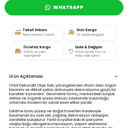
WHATSAPP
Taksit İmkanı
Hızlı Kargo
Peşin fiyatına 3 taksit
24 saatte kargoda.
Ücretsiz Kargo
İade & Değişim
3000₺ ve üzeri
14 Gün İçinde hızlı ve
siparişlerde
kolay iade işlemi.
Ürün Açıklaması
Orbit Dekoratif Obje Seti, yörüngelerden ilham alan özgün
tasarımı ve dikkat çekici dokusuyla dekorasyona güçlü bir
karakter kazandırır. Geometrik formu, merkezdeki boşluk
detayı ve organik yüzey dokusu sayesinde bulunduğu
ortamda modern bir sanat eseri etkisi yaratır.
Eskitme tonlu yüzeyi ve doğal traverten kaidesiyle
tasarlanan bu özel set, çağdaş dekorasyon anlayışını
zarafetle buluşturur. Farklı boyutlardaki iki parçanın
oluşturduğu dengeli kompozisyon, yaşam alanlarına