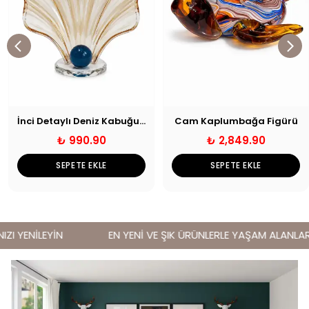
İnci Detaylı Deniz Kabuğu Obje Bal
Cam Kaplumbağa Figürü
₺ 990.90
₺ 2,849.90
SEPETE EKLE
SEPETE EKLE
I YENİLEYİN
EN YENİ VE ŞIK ÜRÜNLERLE YAŞAM ALANLARINI