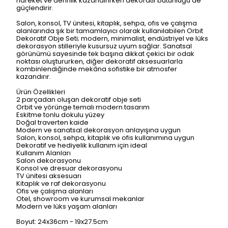
hareket ve derinlik kazandırırken dekoratif bütünlüğü de
güçlendirir.
Salon, konsol, TV ünitesi, kitaplık, sehpa, ofis ve çalışma
alanlarında şık bir tamamlayıcı olarak kullanılabilen Orbit
Dekoratif Obje Seti; modern, minimalist, endüstriyel ve lüks
dekorasyon stilleriyle kusursuz uyum sağlar. Sanatsal
görünümü sayesinde tek başına dikkat çekici bir odak
noktası oluştururken, diğer dekoratif aksesuarlarla
kombinlendiğinde mekâna sofistike bir atmosfer
kazandırır.
Ürün Özellikleri
2 parçadan oluşan dekoratif obje seti
Orbit ve yörünge temalı modern tasarım
Eskitme tonlu dokulu yüzey
Doğal traverten kaide
Modern ve sanatsal dekorasyon anlayışına uygun
Salon, konsol, sehpa, kitaplık ve ofis kullanımına uygun
Dekoratif ve hediyelik kullanım için ideal
Kullanım Alanları
Salon dekorasyonu
Konsol ve dresuar dekorasyonu
TV ünitesi aksesuarı
Kitaplık ve raf dekorasyonu
Ofis ve çalışma alanları
Otel, showroom ve kurumsal mekanlar
Modern ve lüks yaşam alanları
Boyut: 24x36cm - 19x27.5cm