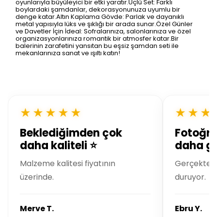
oyunlarıyla büyüleyici bir etki yaratır.Üçlü Set: Farklı
boylardaki şamdanlar, dekorasyonunuza uyumlu bir
denge katar.Altın Kaplama Gövde: Parlak ve dayanıklı
metal yapısıyla lüks ve şıklığı bir arada sunar.Özel Günler
ve Davetler İçin İdeal: Sofralarınıza, salonlarınıza ve özel
organizasyonlarınıza romantik bir atmosfer katar.Bir
balerinin zarafetini yansıtan bu eşsiz şamdan seti ile
mekanlarınıza sanat ve ışıltı katın!
★★★★★
★★★
Beklediğimden çok
Fotoğra
daha kaliteli ⭐
daha gü
Malzeme kalitesi fiyatının
Gerçekte ç
üzerinde.
duruyor.
Merve T.
Ebru Y.