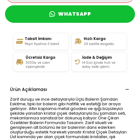
WHATSAPP
Taksit İmkanı
Hızlı Kargo
Peşin fiyatına 3 taksit
24 saatte kargoda.
Ücretsiz Kargo
İade & Değişim
3000₺ ve üzeri
14 Gün İçinde hızlı ve
siparişlerde
kolay iade işlemi.
Ürün Açıklaması
Zarif duruşu ve ince detaylarıyla Üçlü Balerin Şamdan
Eskitme, tıpkı bir balerin gibi hafiflik ve estetiği bir araya
getiriyor. Altın kaplama metal gövdesi ve ışığı büyüleyici
şekilde yansıtan kristal çiçek detaylarıyla bu şamdan seti,
mekanlarınıza sanatsal bir dokunuş katıyor.Öne Çıkan
Özellikler:Balerin Formunda Tasarım: Zarif silueti ve
genişleyen alt bölümü ile bir balerinin dans ederken
oluşturduğu estetik hareketi yansıtır.Kristal Çiçek Detayları:
Üst kısmında yer alan çiçek formundaki kristaller, ışık