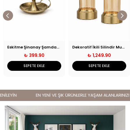
Eskitme Şinanay Şamdan Mumluk
Dekoratif İkili Silindir Mumluk Eskitme
₺ 399.90
₺ 1,249.90
SEPETE EKLE
SEPETE EKLE
İLEYİN
EN YENİ VE ŞIK ÜRÜNLERLE YAŞAM ALANLARINIZI Y