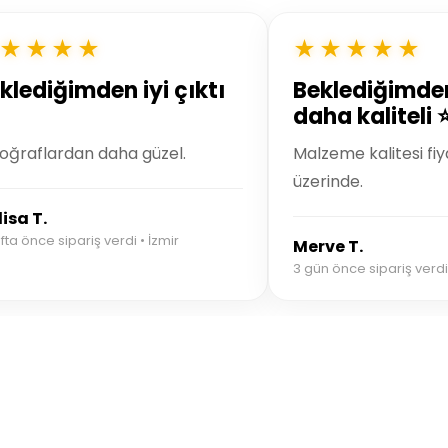
★★★★
★★★★★
klediğimden iyi çıktı
Beklediğimde
daha kaliteli 
oğraflardan daha güzel.
Malzeme kalitesi fiy
üzerinde.
isa T.
fta önce sipariş verdi • İzmir
Merve T.
3 gün önce sipariş verdi