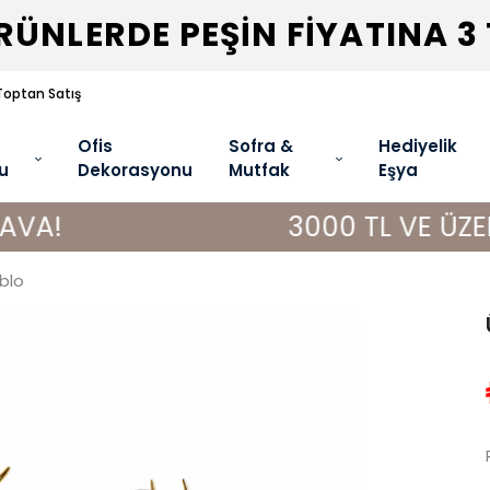
ÜNLERDE PEŞİN FİYATINA 3
Toptan Satış
Ofis
Sofra &
Hediyelik
u
Dekorasyonu
Mutfak
Eşya
3000 TL VE ÜZERİ ALIŞVE
iblo