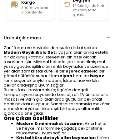
Değişim
Kargo
14 Gün İçinde hızlı
3000₺ ve üzeri
ve kolay iade
siparişlerde
işlemi.
Ürün Açıklaması
Zarif formu ve heykelsi duruşu ile dikkat çeken
Modern Geyik Biblo Seti
, yaşam alanlarına estetik
bir dokunuş katmak isteyenler için özel olarak
tasarlanmıştır. Minimal hatlarla şekillendirilmiş mat
yüzey gövde, ışıltılı altın renkli boynuzlar ve üzerinde
yer alan zarif kristal küre ile birleşerek etkileyici bir
görsel bütünlük sunar. Hem
siyah
hem de
beyaz
renk seçenekleriyle modern, İskandinav ve lüks
dekor anlayışına uyum sağlar.
Bu set; farklı boylardaki üç figürün dengeli
kompozisyonu sayesinde konsol, raf, TV ünitesi, ofis
masası ve vitrin gibi alanlarda güçlü bir dekoratif
odak noktası oluşturur. Sanatsal tasarımıyla mekânın
atmosferini yükseltirken, şık bir hediye alternatifi
olarak da öne çıkar.
Öne Çıkan Özellikler
Modern & minimalist tasarım:
Akıcı hatlar
ve heykelimsi form ile çağdaş dekor stiline
mükemmel uyum sağlar.
Kristal küre detaylı altın boynuzlar:
Ürüne