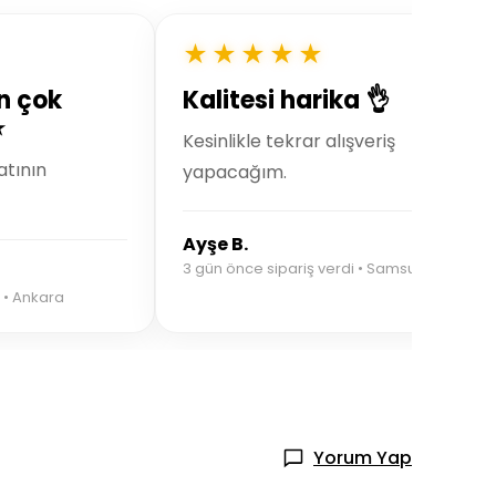
★★★★★
n çok
Kalitesi harika 👌
⭐
Kesinlikle tekrar alışveriş
atının
yapacağım.
Ayşe B.
3 gün önce sipariş verdi • Samsun
 • Ankara
Yorum Yap