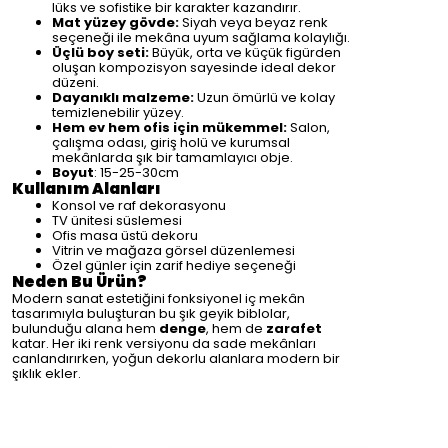
lüks ve sofistike bir karakter kazandırır.
Mat yüzey gövde:
Siyah veya beyaz renk
seçeneği ile mekâna uyum sağlama kolaylığı.
Üçlü boy seti:
Büyük, orta ve küçük figürden
oluşan kompozisyon sayesinde ideal dekor
düzeni.
Dayanıklı malzeme:
Uzun ömürlü ve kolay
temizlenebilir yüzey.
Hem ev hem ofis için mükemmel:
Salon,
çalışma odası, giriş holü ve kurumsal
mekânlarda şık bir tamamlayıcı obje.
Boyut
: 15-25-30cm
Kullanım Alanları
Konsol ve raf dekorasyonu
TV ünitesi süslemesi
Ofis masa üstü dekoru
Vitrin ve mağaza görsel düzenlemesi
Özel günler için zarif hediye seçeneği
Neden Bu Ürün?
Modern sanat estetiğini fonksiyonel iç mekân
tasarımıyla buluşturan bu şık geyik biblolar,
bulunduğu alana hem
denge
, hem de
zarafet
katar. Her iki renk versiyonu da sade mekânları
canlandırırken, yoğun dekorlu alanlara modern bir
şıklık ekler.