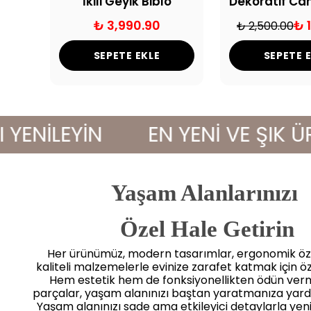
Eskitme Kuş Figürlü Siyah Mermer Kaideli Dekoratif Biblo
İkili Geyik Biblo
₺ 3,990.90
₺ 
₺ 2,500.00
SEPETE EKLE
SEPETE 
İLEYİN
EN YENİ VE ŞIK ÜRÜN
Yaşam Alanlarınızı
 Özel Hale Getirin
Her ürünümüz, modern tasarımlar, ergonomik öze
kaliteli malzemelerle evinize zarafet katmak için öz
Hem estetik hem de fonksiyonellikten ödün ve
parçalar, yaşam alanınızı baştan yaratmanıza yard
Yaşam alanınızı sade ama etkileyici detaylarla yenile