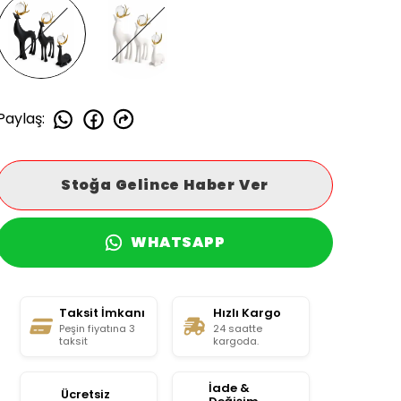
Paylaş
:
Stoğa Gelince Haber Ver
WHATSAPP
Taksit İmkanı
Hızlı Kargo
Peşin fiyatına 3
24 saatte
taksit
kargoda.
İade &
Ücretsiz