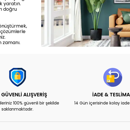
k yaratın.
in doğru
dönüştürmek,
 çözümlerle
iz.
m zamanı.
 GÜVENLİ ALIŞVERİŞ
İADE & TESLİM
eriniz 100% güvenli bir şekilde
14 Gün içerisinde kolay iad
saklanmaktadır.