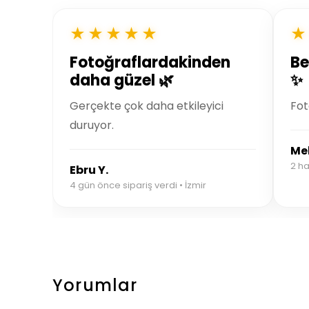
★★★★★
★
Fotoğraflardakinden
Be
daha güzel 🌿
✨
Gerçekte çok daha etkileyici
Fot
duruyor.
Mel
2 ha
Ebru Y.
4 gün önce sipariş verdi • İzmir
Yorumlar