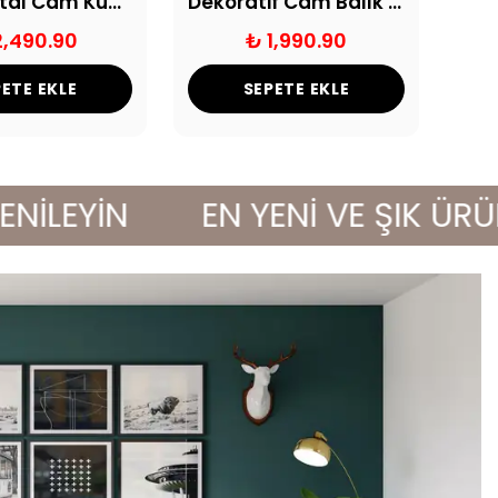
Üçlü Kristal Cam Kuğu Gümüş
Dekoratif Cam Balık Obje
2,490.90
₺ 1,990.90
ETE EKLE
SEPETE EKLE
EYİN
EN YENİ VE ŞIK ÜRÜNLER