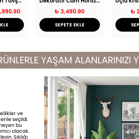
Dekoratif Cam Tavşan Biblo
Dekoratif Cam Horoz Biblo
1,990.90
₺ 3,490.90
₺ 
EKLE
SEPETE EKLE
SEP
LERLE YAŞAM ALANLARINIZI YENİL
llikler ve
enle seçildi.
rmeyen bu
ımcı olacak.
yin. Şıklığı