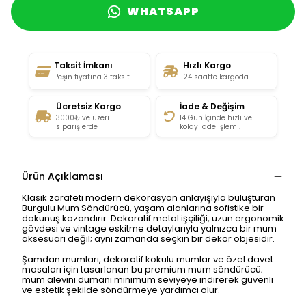
WHATSAPP
Taksit İmkanı
Hızlı Kargo
Peşin fiyatına 3 taksit
24 saatte kargoda.
Ücretsiz Kargo
İade & Değişim
3000₺ ve üzeri
14 Gün İçinde hızlı ve
siparişlerde
kolay iade işlemi.
Ürün Açıklaması
Klasik zarafeti modern dekorasyon anlayışıyla buluşturan
Burgulu Mum Söndürücü, yaşam alanlarına sofistike bir
dokunuş kazandırır. Dekoratif metal işçiliği, uzun ergonomik
gövdesi ve vintage eskitme detaylarıyla yalnızca bir mum
aksesuarı değil; aynı zamanda seçkin bir dekor objesidir.
Şamdan mumları, dekoratif kokulu mumlar ve özel davet
masaları için tasarlanan bu premium mum söndürücü;
mum alevini dumanı minimum seviyeye indirerek güvenli
ve estetik şekilde söndürmeye yardımcı olur.