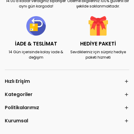
14:00'a kadar verdiğiniz siparişler
Ödeme bilgileriniz 100% güvenli bir
aynı gün kargoda!
şekilde saklanmaktadır.
İADE & TESLİMAT
HEDİYE PAKETİ
14 Gün içerisinde kolay iade &
Sevdikleriniz için sürpriz hediye
değişim
paketi hizmeti
Hızlı Erişim
Kategoriler
Politikalarımız
Kurumsal