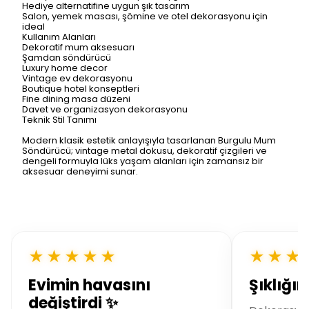
Hediye alternatifine uygun şık tasarım
Salon, yemek masası, şömine ve otel dekorasyonu için
ideal
Kullanım Alanları
Dekoratif mum aksesuarı
Şamdan söndürücü
Luxury home decor
Vintage ev dekorasyonu
Boutique hotel konseptleri
Fine dining masa düzeni
Davet ve organizasyon dekorasyonu
Teknik Stil Tanımı
Modern klasik estetik anlayışıyla tasarlanan Burgulu Mum
Söndürücü; vintage metal dokusu, dekoratif çizgileri ve
dengeli formuyla lüks yaşam alanları için zamansız bir
aksesuar deneyimi sunar.
★★★★★
★★★
Evimin havasını
Şıklığı
değiştirdi ✨