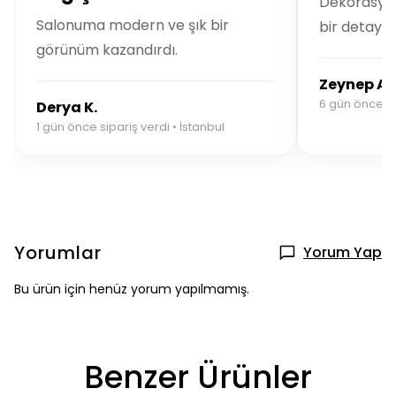
Dekorasyo
Salonuma modern ve şık bir
bir detay.
görünüm kazandırdı.
Zeynep A.
6 gün önce si
Derya K.
1 gün önce sipariş verdi • İstanbul
Yorumlar
Yorum Yap
Bu ürün için henüz yorum yapılmamış.
Benzer Ürünler