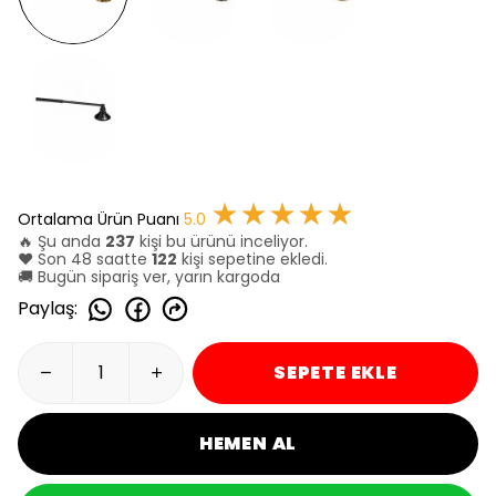
★★★★★
Ortalama Ürün Puanı
5.0
🔥 Şu anda
237
kişi bu ürünü inceliyor.
❤️ Son 48 saatte
122
kişi sepetine ekledi.
🚚 Bugün sipariş ver, yarın kargoda
Paylaş
:
SEPETE EKLE
HEMEN AL